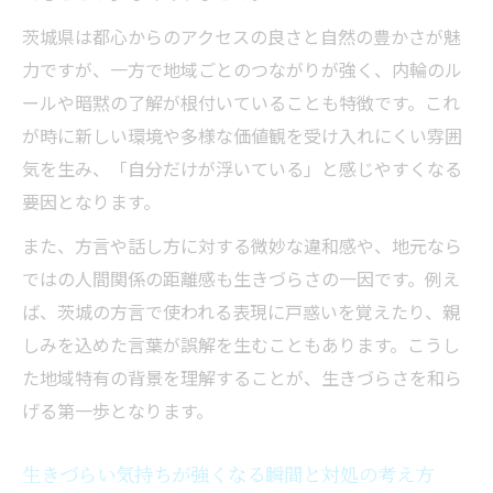
る方法
茨城県は都心からのアクセスの良さと自然の豊かさが魅
茨城県医師不足と生きづらい暮らしへの影
力ですが、一方で地域ごとのつながりが強く、内輪のル
響とは
ールや暗黙の了解が根付いていることも特徴です。これ
生きづらい人向け地域支援の選び方と利用
が時に新しい環境や多様な価値観を受け入れにくい雰囲
ポイント
気を生み、「自分だけが浮いている」と感じやすくなる
日常の不安と生きづらさを減らす方法
要因となります。
生きづらい時に日常の不安を和らげるコツ
また、方言や話し方に対する微妙な違和感や、地元なら
生きづらい人のための治安情報の調べ方と
ではの人間関係の距離感も生きづらさの一因です。例え
活用法
ば、茨城の方言で使われる表現に戸惑いを覚えたり、親
生きづらい感覚に寄り添う生活環境の整え
しみを込めた言葉が誤解を生むこともあります。こうし
方
た地域特有の背景を理解することが、生きづらさを和ら
医療人材課への相談で生きづらい悩みを軽
げる第一歩となります。
減
エコチャレンジログインができない生きづ
生きづらい気持ちが強くなる瞬間と対処の考え方