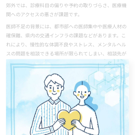
郊外では、診療科目の偏りや予約の取りづらさ、医療機
関へのアクセスの悪さが課題です。
医師不足の背景には、都市部への医師集中や医療人材の
確保難、県内の交通インフラの課題などがあります。こ
れにより、慢性的な体調不良やストレス、メンタルヘル
スの問題を相談できる場所が限られてしまい、相談先が
見つからず不安を抱える人も少なくありません。
こうした場合は、茨城県医療人材課による地域支援や、
医療機関の無料相談窓口の利用も検討しましょう。体調
や心の不調を我慢せず、早めに専門家へ相談すること
が、安心して暮らす第一歩となります。
生きづらい人向け地域支援の選び方と利用ポイント
茨城県には、生きづらさを感じる方が安心して相談でき