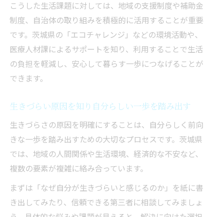
こうした生活課題に対しては、地域の支援制度や補助金
検討しよう
制度、自治体の取り組みを積極的に活用することが重要
生きづらい時は自分らしい安心できる習慣
です。茨城県の「エコチャレンジ」などの環境活動や、
を作る
医療人材課によるサポートを知り、利用することで生活
生きづらい人がこれからを前向きに生きる
の負担を軽減し、安心して暮らす一歩につなげることが
ヒント
できます。
生きづらい原因を知り自分らしい一歩を踏み出す
生きづらさの原因を明確にすることは、自分らしく前向
きな一歩を踏み出すための大切なプロセスです。茨城県
では、地域の人間関係や生活環境、経済的な不安など、
複数の要素が複雑に絡み合っています。
まずは「なぜ自分が生きづらいと感じるのか」を紙に書
き出してみたり、信頼できる第三者に相談してみましょ
う。具体的な悩みや課題が見えると、解決に向けた選択