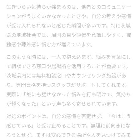
らさ対策
生きづらい気持ちが強まるのは、他者とのコミュニケー
相談しやすい居場所を茨城で探すには
ションがうまくいかなかったときや、自分の考えや感情
生きづらい人が安心できる居場所の特徴と
が受け入れられないと感じた瞬間が多いです。特に茨城
は
県の地域社会では、周囲の目や評価を意識しやすく、孤
茨城県で生きづらい時に頼れる相談先の選
独感や疎外感に悩む方が増えています。
び方
このような時には、一人で抱え込まず、悩みを言葉にし
引きこもりでも使える生きづらい人向けフ
て相談できる窓口や居場所を活用することが重要です。
リースペース
茨城県内には無料相談窓口やカウンセリング施設があ
生きづらい人が初めて相談する際のポイン
り、専門資格を持つスタッフがサポートしてくれます。
ト
実際に「誰にも話せなかった悩みを打ち明けて、気持ち
が軽くなった」という声も多く寄せられています。
生きづらさを感じたら誰に相談すべきか
方言や地域性が生きづらさに影響する時
対処のポイントは、自分の感情を否定せず、「今はこう
茨城弁の「ばか」と生きづらい誤解の避け
感じている」と受け止めることです。無理に前向きにな
方
ろうとせず、まずは安心できる場所や人を見つけてみま