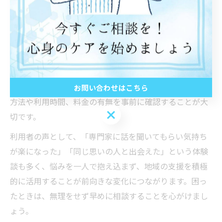
る支援窓口や居場所が複数あります。選ぶ際は、プライ
バシー保護や専門スタッフの有無、相談方法（対面・電
話・オンライン）などを基準にしましょう。
例えば、水戸市の無料相談窓口やカウンセリングセンタ
ー、引きこもりや不登校向けの居場所など、目的や悩み
に応じて選択肢があります。初めて利用する際は、受付
お問い合わせはこちら
方法や利用時間、料金の有無を事前に確認することが大
お問い合わせはこちら
切です。
利用者の声として、「専門家に話を聞いてもらい気持ち
が楽になった」「同じ思いの人と出会えた」という体験
談も多く、悩みを一人で抱え込まず、地域の支援を積極
的に活用することが前向きな変化につながります。困っ
たときは、無理をせず早めに相談することを心がけまし
ょう。