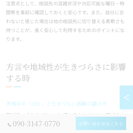
注意点として、相談先の混雑状況や対応可能な曜日・時
間帯を事前に確認しておくと安心です。また、自分に合
わないと感じた場合は他の相談先に切り替える柔軟さも
持つことが、長く安心して利用するためのポイントにな
ります。
方言や地域性が生きづらさに影響
する時
茨城弁の「ばか」と生きづらい誤解の避け方
茨城県で「生きづらい」と感じる人の中には、茨城弁の
090-3147-0770
お問い合わせはこちら
「ばか」という言葉に戸惑う方が少なくありません。茨
城弁の「ばか」は、標準語の「馬鹿」とは異なり、「た