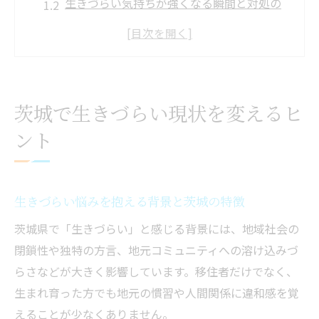
生きづらい気持ちが強くなる瞬間と対処の
考え方
茨城県の環境問題や生活課題と生きづらさ
の関係
生きづらい原因を知り自分らしい一歩を踏
茨城で生きづらい現状を変えるヒ
み出す
ント
茨城エコチャレンジ登録で感じる生きづら
い壁とは
地域環境から考える生きづらい対策案
生きづらい悩みを抱える背景と茨城の特徴
環境問題と生きづらい気持ちのつながりを
茨城県で「生きづらい」と感じる背景には、地域社会の
探る
閉鎖性や独特の方言、地元コミュニティへの溶け込みづ
生きづらい時はエコチャレンジ補助金も活
らさなどが大きく影響しています。移住者だけでなく、
用してみよう
生まれ育った方でも地元の慣習や人間関係に違和感を覚
地域環境を見直して生きづらい日常を変え
えることが少なくありません。