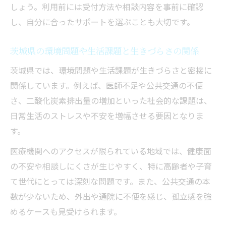
しょう。利用前には受付方法や相談内容を事前に確認
生きづらい会話場面で方言が与える影響と
し、自分に合ったサポートを選ぶことも大切です。
対策
「〜やん」など地域特有の言葉と生きづら
茨城県の環境問題や生活課題と生きづらさの関係
い悩み
茨城県では、環境問題や生活課題が生きづらさと密接に
生きづらい思いを減らすための方言理解の
関係しています。例えば、医師不足や公共交通の不便
コツ
さ、二酸化炭素排出量の増加といった社会的な課題は、
生きづらい人が感じる地域性と距離感の問
日常生活のストレスや不安を増幅させる要因となりま
題点
す。
安心して暮らすための工夫と選択肢まとめ
医療機関へのアクセスが限られている地域では、健康面
生きづらい人が安心できる工夫を日常に取
の不安や相談しにくさが生じやすく、特に高齢者や子育
り入れる
て世代にとっては深刻な問題です。また、公共交通の本
生きづらい気持ちに寄り添う地域支援の使
数が少ないため、外出や通院に不便を感じ、孤立感を強
い方
めるケースも見受けられます。
生きづらい環境を改善するための選択肢を