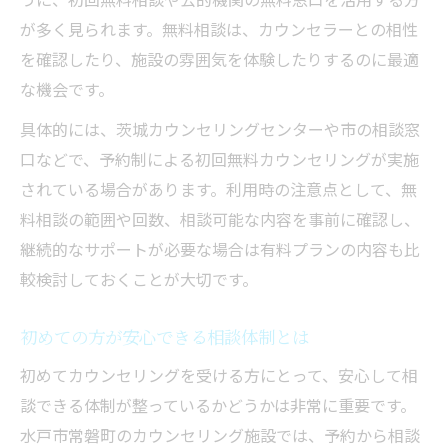
用法
が多く見られます。無料相談は、カウンセラーとの相性
水戸市で人気のカウンセリングの選び方
を確認したり、施設の雰囲気を体験したりするのに最適
体験談から分かるカウンセリング施設の実
な機会です。
態
具体的には、茨城カウンセリングセンターや市の相談窓
自分らしい相談先を見つける選択のヒント
口などで、予約制による初回無料カウンセリングが実施
自分に合うカウンセリング施設の探し方
されている場合があります。利用時の注意点として、無
料相談の範囲や回数、相談可能な内容を事前に確認し、
選んでよかったと思える相談先の条件
継続的なサポートが必要な場合は有料プランの内容も比
カウンセリングの無料体験活用とメリット
較検討しておくことが大切です。
茨城のカウンセリングおすすめ理由を解説
水戸カウンセリングルームどんぐりの特徴
初めての方が安心できる相談体制とは
初めてカウンセリングを受ける方にとって、安心して相
談できる体制が整っているかどうかは非常に重要です。
水戸市常磐町のカウンセリング施設では、予約から相談