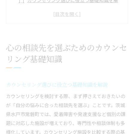
カウンセリング選びに役立つ基礎知識を解
説
心理カウンセリングの種類と特徴を理解す
る
水戸市のカウンセリング無料相談の活用方
心の相談先を選ぶためのカウンセ
法
リング基礎知識
初めての方が安心できる相談体制とは
茨城県で信頼できるカウンセリングの見極
め方
カウンセリング選びに役立つ基礎知識を解説
茨城県水戸市常磐町で安心感を得る相談の方法
カウンセリングを検討する際、まず押さえておきたいの
水戸市で安心できるカウンセリング相談の
が「自分の悩みに合った相談先を選ぶ」ことです。茨城
流れ
県水戸市常磐町では、愛着障害や発達支援など個別の課
カウンセリングで不安を解消する相談ポイ
題に対応した施設が増えており、専門性や相談体制も多
ント
様化しています。カウンセリング施設を比較する際の基