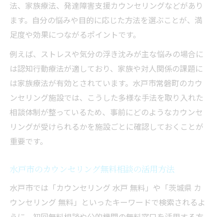
法、家族療法、発達障害支援カウンセリングなどがあり
発達支援や愛着障害に強いカウンセリングの特
ます。自分の悩みや目的に応じた方法を選ぶことが、満
徴
足度や効果につながるポイントです。
愛着障害に対応するカウンセリングの特徴
発達支援に特化したカウンセリングの選び
例えば、ストレスや気分の浮き沈みが主な悩みの場合に
方
は認知行動療法が適しており、家族や対人関係の課題に
は家族療法が有効とされています。水戸市常磐町のカウ
専門的なカウンセリングの実践例を紹介
ンセリング施設では、こうした多様な手法を取り入れた
保険適用の有無を知るカウンセリングのポ
相談体制が整っているため、事前にどのようなカウンセ
イント
リングが受けられるかを施設ごとに確認しておくことが
水戸の心理カウンセリング茨城の実力とは
重要です。
口コミや評判を活かした相談先の比較ポイント
カウンセリングの口コミを比較する際の注
水戸市のカウンセリング無料相談の活用方法
意点
水戸市では「カウンセリング 水戸 無料」や「茨城県 カ
評判が高いカウンセリングの共通点を解説
ウンセリング 無料」といったキーワードで検索されるよ
茨城カウンセリングセンターレビューの活
うに、初回無料相談や公的機関の無料窓口を活用する方