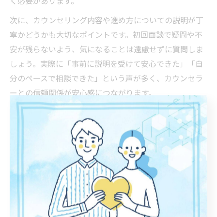
く必要があります。
次に、カウンセリング内容や進め方についての説明が丁
寧かどうかも大切なポイントです。初回面談で疑問や不
安が残らないよう、気になることは遠慮せずに質問しま
しょう。実際に「事前に説明を受けて安心できた」「自
分のペースで相談できた」という声が多く、カウンセラ
ーとの信頼関係が安心感につながります。
また、保険適用の有無やキャンセル規定なども確認して
おくと、後々のトラブル防止に役立ちます。特に愛着障
害のカウンセリングは保険適用外となることが多いた
め、費用面でも納得した上で利用することが大切です。
事前準備をしっかり行うことで、安心してカウンセリン
グをスタートできます。
茨城カウンセリングセンター評判のポイント