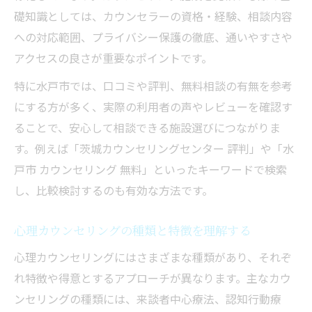
無料カウンセリング相談窓口の活用術
礎知識としては、カウンセラーの資格・経験、相談内容
カウンセリングを受ける前に確認したいこ
への対応範囲、プライバシー保護の徹底、通いやすさや
と
アクセスの良さが重要なポイントです。
茨城カウンセリングセンター評判のポイン
特に水戸市では、口コミや評判、無料相談の有無を参考
ト
にする方が多く、実際の利用者の声やレビューを確認す
カウンセリングに求める信頼とサポート体制と
ることで、安心して相談できる施設選びにつながりま
は
す。例えば「茨城カウンセリングセンター 評判」や「水
信頼できるカウンセリングの見極め方とは
戸市 カウンセリング 無料」といったキーワードで検索
専門資格があるカウンセラーの重要性と選
し、比較検討するのも有効な方法です。
び方
継続サポートが受けられるカウンセリング
心理カウンセリングの種類と特徴を理解する
施設
心理カウンセリングにはさまざまな種類があり、それぞ
茨城カウンセリングおすすめ施設の特徴
れ特徴や得意とするアプローチが異なります。主なカウ
相談後も安心できるサポート体制の実際
ンセリングの種類には、来談者中心療法、認知行動療