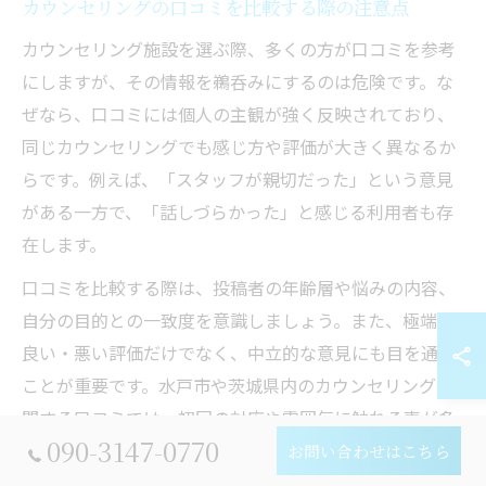
カウンセリングの口コミを比較する際の注意点
カウンセリング施設を選ぶ際、多くの方が口コミを参考
にしますが、その情報を鵜呑みにするのは危険です。な
ぜなら、口コミには個人の主観が強く反映されており、
同じカウンセリングでも感じ方や評価が大きく異なるか
らです。例えば、「スタッフが親切だった」という意見
がある一方で、「話しづらかった」と感じる利用者も存
在します。
口コミを比較する際は、投稿者の年齢層や悩みの内容、
自分の目的との一致度を意識しましょう。また、極端に
良い・悪い評価だけでなく、中立的な意見にも目を通す
ことが重要です。水戸市や茨城県内のカウンセリングに
関する口コミでは、初回の対応や雰囲気に触れる声が多
090-3147-0770
いですが、継続利用や専門的なサポートの実体験も参考
お問い合わせはこちら
にすると失敗を減らせます。