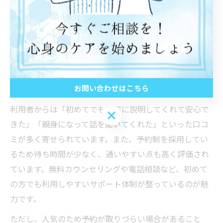
茨城カウンセリングセンターは、水戸市常磐町エリアで
多くの方に選ばれている相談先の一つです。評判が高い
理由として、専門性の高いカウンセラーが在籍し、幅広
い悩みに対応している点が挙げられます。特に、相談者
一人ひとりに合わせたオーダーメイドのサポートや、プ
お問い合わせはこちら
ライバシーを重視した対応が好評です。
利用者からは「初めてでも丁寧に説明してくれて安心で
お問い合わせはこちら
きた」「親身になって話を聞いてくれた」といった口コ
ミが多く寄せられています。また、予約制を採用してい
るため待ち時間が少なく、通いやすい点も高く評価され
ています。無料カウンセリングや電話相談など、初めて
の方でも利用しやすいサポート体制が整っているのが魅
力です。
ただし、人気のため予約が取りづらい場合があること