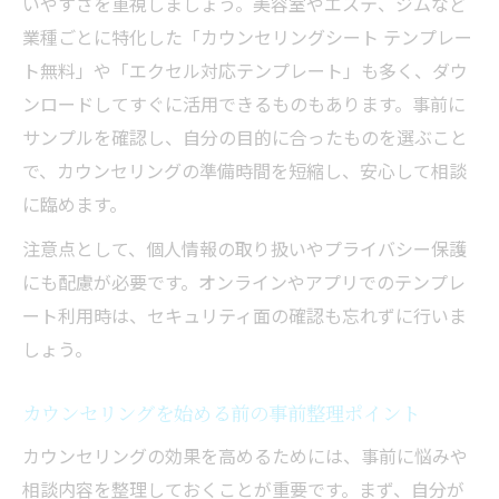
いやすさを重視しましょう。美容室やエステ、ジムなど
方法
業種ごとに特化した「カウンセリングシート テンプレー
初回相談で伝えたい想いをテンプレートで明確
ト無料」や「エクセル対応テンプレート」も多く、ダウ
に
ンロードしてすぐに活用できるものもあります。事前に
カウンセリング初回で話す内容を整理する
サンプルを確認し、自分の目的に合ったものを選ぶこと
方法
で、カウンセリングの準備時間を短縮し、安心して相談
テンプレートで伝えたいポイントをまとめ
に臨めます。
るコツ
注意点として、個人情報の取り扱いやプライバシー保護
カウンセリングで何を話すか迷う時の対策
にも配慮が必要です。オンラインやアプリでのテンプレ
ハンドケアや整体問診表も参考にできる工
ート利用時は、セキュリティ面の確認も忘れずに行いま
夫
しょう。
初回相談で安心して伝えるためのテンプレ
活用
カウンセリングを始める前の事前整理ポイント
話しにくい内容も安心のカウンセリング記録術
カウンセリングの効果を高めるためには、事前に悩みや
カウンセリング記録テンプレートで安心感
相談内容を整理しておくことが重要です。まず、自分が