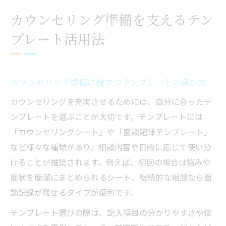
テンプレートで悩みを可視化する方法
カウンセリング準備を支えるテン
カウンセリングシート利用で話しやすさを
プレート活用法
向上
サロンやアプリのカウンセリング活用事例
紹介
カウンセリング準備に役立つテンプレートの選び方
悩み整理に役立つカウンセリングシートの魅力
カウンセリングを充実させるためには、自分に合ったテ
カウンセリングシートで悩みを明確化する
ンプレートを選ぶことが大切です。テンプレートには
手順
「カウンセリングシート」や「面談記録テンプレート」
カウンセリングに最適なシート選びの基準
など様々な種類があり、相談内容や目的に応じて使い分
ネイルやエステで使えるカウンセリングシ
けることが推奨されます。例えば、初回の場合は悩みや
ート例
症状を簡潔にまとめられるシート、継続的な相談なら面
カウンセリングシート活用のメリットと注
談記録が残せるタイプが便利です。
意点
テンプレート選びの際は、記入項目の分かりやすさや使
無料テンプレートで簡単に悩みを整理する