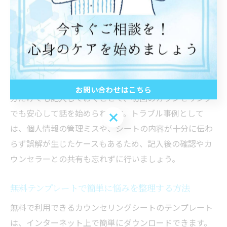
る必要があります。特にオンラインでテンプレートを利
用する場合は、保存方法や第三者への情報漏洩リスクに
気をつけましょう。また、シートの記入がプレッシャー
になりすぎないよう、自分のペースで無理なく進めるこ
とが大切です。
「全部細かく書かなければ…」と考えすぎず、必要な部
お問い合わせはこちら
分だけでも記入しておくことで、初回のカウンセリング
でも安心して話を始められます。トラブル事例として
お問い合わせはこちら
は、個人情報の管理ミスや、シートの内容が十分に伝わ
らず誤解が生じたケースもあるため、記入後の確認やカ
ウンセラーとの共有も忘れずに行いましょう。
無料テンプレートで簡単に悩みを整理する方法
無料で利用できるカウンセリングシートのテンプレート
は、インターネット上で簡単にダウンロードできます。