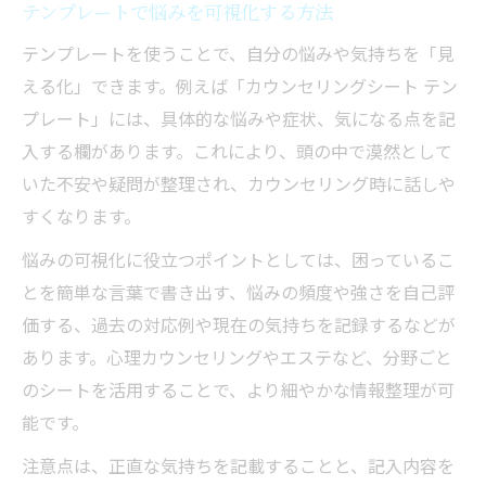
テンプレートで悩みを可視化する方法
なんでも話していい？迷いを減らす使い方
テンプレートを使うことで、自分の悩みや気持ちを「見
カウンセリングで不安を和らげる自己整理
える化」できます。例えば「カウンセリングシート テン
法
プレート」には、具体的な悩みや症状、気になる点を記
安心して相談できる場をつくるテンプレート活
入する欄があります。これにより、頭の中で漠然として
用
いた不安や疑問が整理され、カウンセリング時に話しや
カウンセリングで安心感を得るテンプレー
すくなります。
ト活用法
悩みの可視化に役立つポイントとしては、困っているこ
テンプレートがサポートする信頼関係の築
とを簡単な言葉で書き出す、悩みの頻度や強さを自己評
き方
価する、過去の対応例や現在の気持ちを記録するなどが
カウンセリングの基本姿勢を意識した場づ
あります。心理カウンセリングやエステなど、分野ごと
くり
のシートを活用することで、より細やかな情報整理が可
カウンセリングシートで相談のハードルを
能です。
下げる
注意点は、正直な気持ちを記載することと、記入内容を
相談内容を整理しやすいテンプレートの工