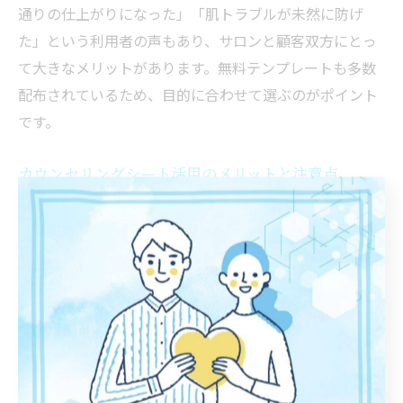
通りの仕上がりになった」「肌トラブルが未然に防げ
た」という利用者の声もあり、サロンと顧客双方にとっ
て大きなメリットがあります。無料テンプレートも多数
配布されているため、目的に合わせて選ぶのがポイント
です。
カウンセリングシート活用のメリットと注意点
カウンセリングシートを活用する最大のメリットは、悩
みや要望を整理しやすく、カウンセラーが的確な支援を
しやすくなる点です。事前に自分の状況や希望を書き出
しておくことで、相談の時間を有効に使えます。また、
後から見返すことで自分の変化や進捗を客観的に把握で
きる利点もあります。
一方、注意点としては個人情報の取り扱いに十分注意す