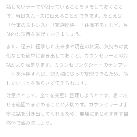
を得る
話したいテーマや困っていることをメモしておくこと
話しにくい悩みも記録で整理する方法
で、当日スムーズに伝えることができます。たとえば
「仕事のストレス」「家族関係」「体調不良」など、具
カウンセリング面談記録の書き方と注意点
体的な項目を挙げておきましょう。
テンプレートを使った非審判的な相談サポ
ート
また、過去に経験した出来事や現在の状況、気持ちの変
化なども簡単に書き出しておくと、カウンセラーとの対
カウンセリング内容を守るプライバシー配
話がより深まります。カウンセリングシートのテンプレ
慮術
ートを活用すれば、記入欄に従って整理できるため、話
うまく話せない不安を解消する整理のコツとは
したいことを漏らさず伝えられます。
カウンセリングでうまく話せない時の整理
術
注意点として、全てを完璧に整理しようとせず、思い出
せる範囲でまとめることが大切です。カウンセラーは丁
テンプレート活用で伝えやすさを高める方
寧に話を引き出してくれるため、無理にまとめすぎず自
法
然体で臨みましょう。
カウンセリングで悩みが曖昧な場合の対処
法