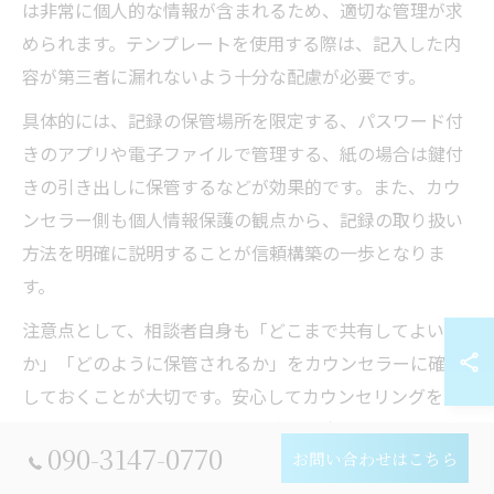
は非常に個人的な情報が含まれるため、適切な管理が求
められます。テンプレートを使用する際は、記入した内
容が第三者に漏れないよう十分な配慮が必要です。
具体的には、記録の保管場所を限定する、パスワード付
きのアプリや電子ファイルで管理する、紙の場合は鍵付
きの引き出しに保管するなどが効果的です。また、カウ
ンセラー側も個人情報保護の観点から、記録の取り扱い
方法を明確に説明することが信頼構築の一歩となりま
す。
注意点として、相談者自身も「どこまで共有してよい
か」「どのように保管されるか」をカウンセラーに確認
しておくことが大切です。安心してカウンセリングを受
けるためにも、プライバシーに十分配慮したテンプレー
090-3147-0770
お問い合わせはこちら
ト活用を心がけましょう。