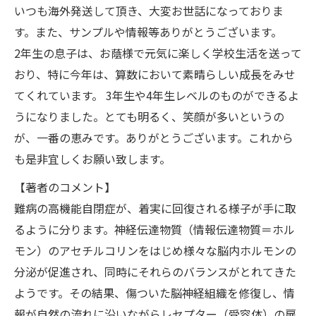
いつも海外発送して頂き、大変お世話になっておりま
す。また、サンプルや情報等ありがとうございます。
2年生の息子は、お蔭様で元気に楽しく学校生活を送って
おり、特に今年は、算数において素晴らしい成長をみせ
てくれています。 3年生や4年生レベルのものができるよ
うになりました。とても明るく、笑顔が多いというの
が、一番の恵みです。ありがとうございます。これから
も是非宜しくお願い致します。
【著者のコメント】
難病の高機能自閉症が、着実に回復される様子が手に取
るように分ります。神経伝達物質（情報伝達物質＝ホル
モン）のアセチルコリンをはじめ様々な脳内ホルモンの
分泌が促進され、同時にそれらのバランスがとれてきた
ようです。その結果、傷ついた脳神経組織を修復し、情
報が自然の流れに沿いながらレセプター（受容体）の扉