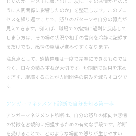
じたのか」をメモに書き出し、次に「その感情がどのよ
文活用法
うに人間関係に影響したのか」を整理します。このプロ
職場や家庭で役立つ怒りコントロール法
セスを繰り返すことで、怒りのパターンや自分の弱点が
人間関係を良くする職場での怒りコントロ
見えてきます。例えば、職場での指摘に過剰に反応して
ール術
しまう方は、その場の状況や相手の言葉を冷静に記録す
家庭でできるアンガーマネジメントのやり
るだけでも、感情の整理が進みやすくなります。
方解説
注意点として、感情整理は一度で完璧にできるものでは
人間関係のストレスを減らす実践的な対応
なく、日々の積み重ねが大切です。短期間で効果を求め
例
すぎず、継続することが人間関係の悩みを減らすコツで
アンガーマネジメント診断で自分の怒り傾
す。
向を知る
怒りを抑えるアンガーマネジメント例文の
アンガーマネジメント診断で自分を知る第一歩
活用
アンガーマネジメント診断は、自分の怒りの傾向や感情
発達障害にも有効な感情対処法を解説
の特徴を客観的に把握するための有効な手段です。診断
発達障害と人間関係に役立つアンガーマネ
を受けることで、どのような場面で怒りが生じやすい