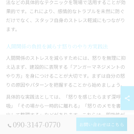
法などの具体的なテクニックを現場で活用することが効
果的です。これにより、感情的なトラブルを未然に防ぐ
だけでなく、スタッフ自身のストレス軽減にもつながり
ます。
人間関係の負担を減らす怒りのやり方実践法
人間関係のストレスを減らすためには、怒りを無理に抑
え込まず、建設的に表現する「アンガーマネジメントの
やり方」を身につけることが大切です。まずは自分の怒
りの原因やパターンを把握することから始めましょう。
具体的な実践法としては、「怒りを感じたらまず深呼
吸」「その場から一時的に離れる」「怒りのメモを書き
出して整理する」などがあります。これらは、即効性が
090-3147-0770
ありながら日常に取り入れやすい方法です。
お問い合わせはこちら