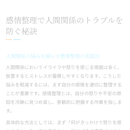
人間関係を守るアンガーマネジメント例文
集
感情整理で人間関係のトラブルを
安定した人間関係のための感情コントロー
防ぐ秘訣
ル術
アンガーマネジメントの基本と実践ポイント
人間関係に効くアンガーマネジメントの基
人間関係の悩みを減らす感情整理の実践法
本解説
人間関係においてイライラや怒りを感じる場面は多く、
アンガーマネジメントのやり方を具体例で
放置するとストレスが蓄積しやすくなります。こうした
学ぶ
悩みを軽減するには、まず自分の感情を適切に整理する
人間関係に悩む方へ実践的な怒り対処ポイ
ことが重要です。感情整理とは、自分の怒りや不安の原
ント
因を冷静に見つめ直し、客観的に把握する作業を指しま
アンガーマネジメント研修で得られる気づ
す。
きとは
具体的な方法としては、まず「何がきっかけで怒りを感
人間関係を変えるアンガーマネジメント例