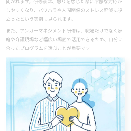
聞かれます。研修後は、怒りを感じた際に冷静な対応が
しやすくなり、パワハラや人間関係のストレス軽減に役
立ったという実例も見られます。
また、アンガーマネジメント研修は、職場だけでなく家
庭や介護現場など幅広い場面で活用できるため、自分に
合ったプログラムを選ぶことが重要です。
人間関係を変えるアンガーマネジメント例文活用法
アンガーマネジメントを実践する際、例文を活用するこ
とでコミュニケーションが円滑になりやすくなります。
例えば、感情的になりそうな場面では「今は少し冷静に
なる時間をください」「自分の気持ちを整理してから話
したいです」といった表現が有効です。
具体的な例文