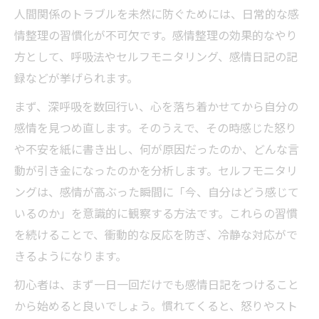
人間関係のトラブルを未然に防ぐためには、日常的な感
人間関係の負担を減らす怒りのやり方実践
情整理の習慣化が不可欠です。感情整理の効果的なやり
法
方として、呼吸法やセルフモニタリング、感情日記の記
ストレス軽減に役立つアンガーマネジメン
録などが挙げられます。
ト例文
介護現場の人間関係を守る感情整理の習慣
まず、深呼吸を数回行い、心を落ち着かせてから自分の
感情を見つめ直します。そのうえで、その時感じた怒り
自分に合うアンガーマネジメントの始め方
や不安を紙に書き出し、何が原因だったのか、どんな言
人間関係を良くする自分に合った始め方の
動が引き金になったのかを分析します。セルフモニタリ
コツ
ングは、感情が高ぶった瞬間に「今、自分はどう感じて
アンガーマネジメント診断で適切な方法を
いるのか」を意識的に観察する方法です。これらの習慣
見つける
を続けることで、衝動的な反応を防ぎ、冷静な対応がで
人間関係を豊かにするアンガーマネジメン
きるようになります。
トの選び方
初心者は、まず一日一回だけでも感情日記をつけること
継続しやすいアンガーマネジメントやり方
から始めると良いでしょう。慣れてくると、怒りやスト
を紹介