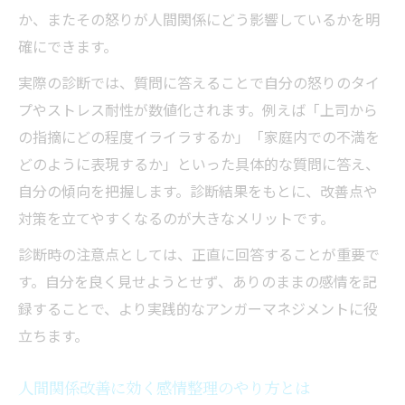
ジメント
か、またその怒りが人間関係にどう影響しているかを明
発達障害の方におすすめの怒りコントロー
確にできます。
ル法
実際の診断では、質問に答えることで自分の怒りのタイ
人間関係を円滑にする感情整理の具体的ス
プやストレス耐性が数値化されます。例えば「上司から
テップ
の指摘にどの程度イライラするか」「家庭内での不満を
アンガーマネジメント例文で対話力を高め
どのように表現するか」といった具体的な質問に答え、
るコツ
自分の傾向を把握します。診断結果をもとに、改善点や
対策を立てやすくなるのが大きなメリットです。
発達障害に有効なアンガーマネジメントや
り方紹介
診断時の注意点としては、正直に回答することが重要で
介護現場における人間関係のストレス対策
す。自分を良く見せようとせず、ありのままの感情を記
介護現場の人間関係を円滑にするコツと対
録することで、より実践的なアンガーマネジメントに役
策
立ちます。
アンガーマネジメント介護導入のポイント
人間関係改善に効く感情整理のやり方とは
解説