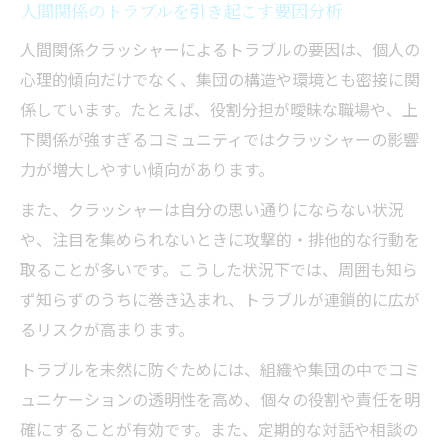
自分自身と向き合うクラッシャー診断と実践的
人間関係のトラブルを引き起こす要因分析
対処法
人間関係クラッシャーによるトラブルの要因は、個人の
人間関係クラッシャー診断で自己分析を深
心理的傾向だけでなく、集団の構造や環境とも密接に関
める
係しています。たとえば、役割分担が曖昧な職場や、上
自分がクラッシャー傾向かを見極める方法
下関係が強すぎるコミュニティではクラッシャーの影響
人間関係を守るための自己点検の重要性
力が増大しやすい傾向があります。
クラッシャー傾向の改善に役立つ思考法
また、クラッシャーは自分の思い通りにならない状況
巻き込まれない人間関係の作り方とは
や、注目を集められないときに攻撃的・排他的な行動を
取ることが多いです。こうした状況下では、周囲も知ら
ず知らずのうちに巻き込まれ、トラブルが連鎖的に広が
るリスクが高まります。
トラブルを未然に防ぐためには、組織や集団の中でコミ
ュニケーションの透明性を高め、個々の役割や責任を明
確にすることが有効です。また、定期的な対話や相談の