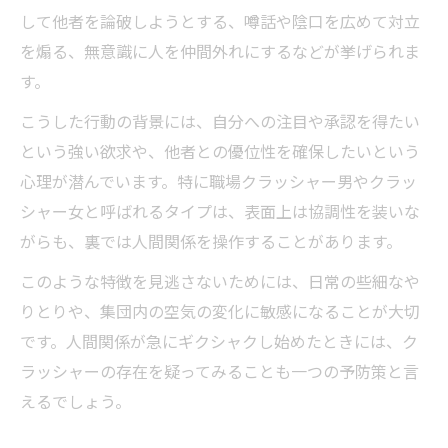
して他者を論破しようとする、噂話や陰口を広めて対立
サイコパス的特徴と人間関係クラッシャー
を煽る、無意識に人を仲間外れにするなどが挙げられま
の関係
す。
コミュニティクラッシャー特有の思考パタ
ーン
こうした行動の背景には、自分への注目や承認を得たい
という強い欲求や、他者との優位性を確保したいという
人格障害や虚言癖が影響する人間関係
心理が潜んでいます。特に職場クラッシャー男やクラッ
巻き込まれを防ぐ具体的な人間関係の予防策
シャー女と呼ばれるタイプは、表面上は協調性を装いな
人間関係クラッシャーから身を守る実践法
がらも、裏では人間関係を操作することがあります。
クラッシャーに振り回されないための対応
このような特徴を見逃さないためには、日常の些細なや
術
りとりや、集団内の空気の変化に敏感になることが大切
人間関係トラブル回避のコミュニケーショ
です。人間関係が急にギクシャクし始めたときには、ク
ン術
ラッシャーの存在を疑ってみることも一つの予防策と言
関わりを絶つことで守る人間関係のコツ
えるでしょう。
職場やコミュニティでの予防策と心構え