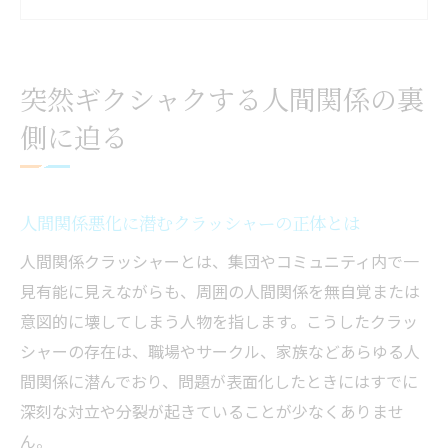
人間関係のトラブルを引き起こす要因分析
クラッシャー女や男が及ぼす人間関係の影
響
突然ギクシャクする人間関係の裏
職場での人間関係クラッシャーのリアルな
側に迫る
事例
クラッシャーによる職場の空気悪化の要因分析
人間関係クラッシャーが職場に与える悪影
人間関係悪化に潜むクラッシャーの正体とは
響
人間関係クラッシャーとは、集団やコミュニティ内で一
クラッシャーによる職場の雰囲気悪化とは
見有能に見えながらも、周囲の人間関係を無自覚または
人間関係クラッシャー職場での対人トラブ
意図的に壊してしまう人物を指します。こうしたクラッ
ル例
シャーの存在は、職場やサークル、家族などあらゆる人
クラッシャー上司や同僚の特徴と対応策
間関係に潜んでおり、問題が表面化したときにはすでに
人間関係クラッシャー男・女の共通要素分
深刻な対立や分裂が起きていることが少なくありませ
析
ん。