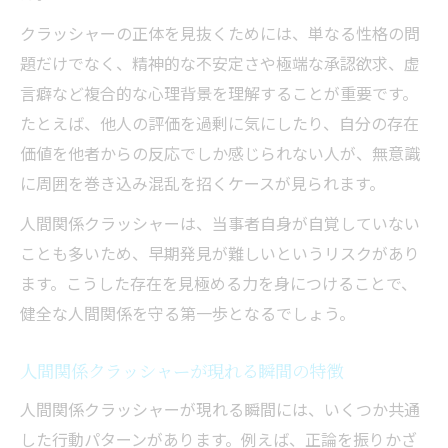
特徴を押さえて人間関係クラッシャーを見抜く
クラッシャーの正体を見抜くためには、単なる性格の問
技術
題だけでなく、精神的な不安定さや極端な承認欲求、虚
人間関係クラッシャーの見抜き方のポイン
言癖など複合的な心理背景を理解することが重要です。
ト
たとえば、他人の評価を過剰に気にしたり、自分の存在
クラッシャー女や男の特徴を正確に理解す
価値を他者からの反応でしか感じられない人が、無意識
る
に周囲を巻き込み混乱を招くケースが見られます。
人間関係クラッシャー診断に役立つ観察法
人間関係クラッシャーは、当事者自身が自覚していない
サークルクラッシャーの主な行動パターン
ことも多いため、早期発見が難しいというリスクがあり
人間関係クラッシャーとの距離の取り方
ます。こうした存在を見極める力を身につけることで、
心理背景から理解するコミュニティクラッシャ
健全な人間関係を守る第一歩となるでしょう。
ーの存在
人間関係クラッシャーが現れる瞬間の特徴
人間関係クラッシャーの心理背景を探る
コミュニティクラッシャーに多い性格傾向
人間関係クラッシャーが現れる瞬間には、いくつか共通
とは
した行動パターンがあります。例えば、正論を振りかざ