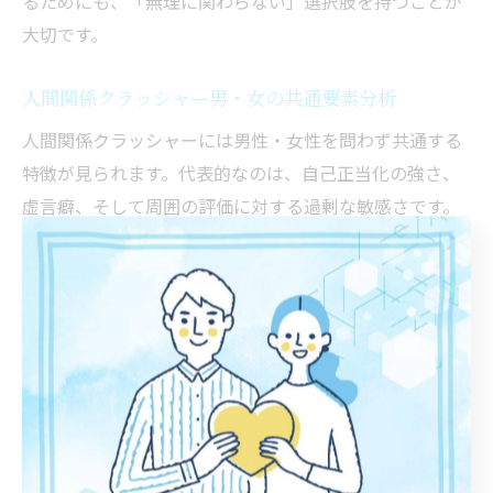
るためにも、「無理に関わらない」選択肢を持つことが
大切です。
人間関係クラッシャー男・女の共通要素分析
人間関係クラッシャーには男性・女性を問わず共通する
特徴が見られます。代表的なのは、自己正当化の強さ、
虚言癖、そして周囲の評価に対する過剰な敏感さです。
これらは「クラッシャー女 特徴」「人間関係 クラッシャ
ー 男」などの検索ワードでも多く言及されています。
また、共通して見られるのが、他者への共感力の低さ
や、グループ内で自分の存在感を誇示しようとする行動
です。たとえば、会話の主導権を握りたがったり、他人
の意見を否定することで自分の立場を強調する傾向があ
ります。こうした特徴を早期に見抜くことで、トラブル
に巻き込まれるリスクを減らし、健全な人間関係を保つ