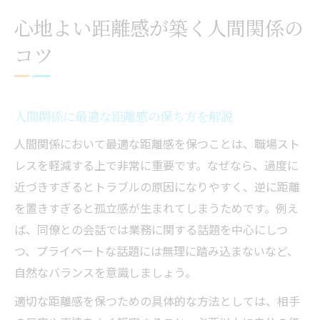
職場人間関係で孤立しないコツと考え方
心地よい距離感が築く人間関係の
ストレスを減らす職場人間関係改善術
コツ
人間関係ストレスを減らす心の持ち方を紹
介
職場の人間関係改善で得られる安心感とは
人間関係に最適な距離感の保ち方を解説
人間関係を気にしない方法で心の余裕を育
人間関係において最適な距離感を保つことは、職場スト
む
レスを軽減する上で非常に重要です。なぜなら、過度に
管理職が実践する職場人間関係改善の秘訣
近づきすぎるとトラブルの原因になりやすく、逆に距離
人間関係に悩んだ時のリフレッシュ習慣
を置きすぎると孤立感が生まれてしまうためです。例え
孤立しがちな人のための関係リセット法
ば、同僚との会話では業務に関する話題を中心にしつ
職場人間関係で孤立しないための具体策
つ、プライベートな話題には無理に踏み込まないなど、
自然なバランスを意識しましょう。
人間関係リセット後の信頼構築ポイント
人間関係の修復で大切な心の整え方
適切な距離感を保つための具体的な方法としては、相手