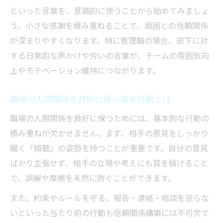
といった言葉を、意識的に使うことから始めてみましょ
人間関係を良好にする感謝の伝え方の工夫
う。小さな感謝を積み重ねることで、周囲との信頼関係
本音で話せる人間関係の土台を作る方法
が深まりやすくなります。特に管理職の場合、部下に対
人間関係で悩まない心を育てる実践法
する日常的な声かけや労いの言葉が、チームの雰囲気向
人間関係の悩みを手放すマインドセット作
上やモチベーション維持につながります。
り
人間関係で自分軸を持つ方法とその効果
職場の人間関係を良好に保つ基本行動とは
職場の人間関係に強くなるスルースキル習
職場の人間関係を良好に保つためには、基本的な行動の
得
積み重ねが欠かせません。まず、相手の意見をしっかり
人間関係でストレスを溜めない習慣の実践
聞く「傾聴」の姿勢を持つことが重要です。自分の意見
例
ばかり主張せず、相手の立場や考えにも耳を傾けること
人間関係に左右されない心の整え方を紹介
で、誤解や摩擦を未然に防ぐことができます。
また、約束やルールを守る、報告・連絡・相談を怠らな
いといった当たり前の行動も信頼関係構築には不可欠で