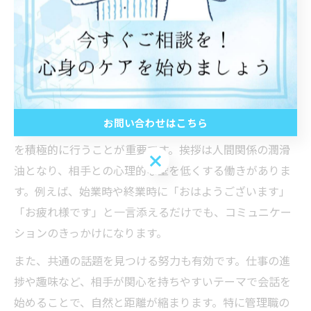
孤立しがちな人のための関係リセ
ット法
職場人間関係で孤立しないための具体策
お問い合わせはこちら
職場で孤立を防ぐためには、まず日常的な挨拶や声かけ
を積極的に行うことが重要です。挨拶は人間関係の潤滑
お問い合わせはこちら
油となり、相手との心理的な壁を低くする働きがありま
す。例えば、始業時や終業時に「おはようございます」
「お疲れ様です」と一言添えるだけでも、コミュニケー
ションのきっかけになります。
また、共通の話題を見つける努力も有効です。仕事の進
捗や趣味など、相手が関心を持ちやすいテーマで会話を
始めることで、自然と距離が縮まります。特に管理職の