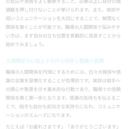
孤立しやすい人の悩みと人間関係のヒント
の反応や表情をよく観察すること、必要以上に自分の価
値観を押し付けないことが挙げられます。また、挨拶や
人間関係改善で大事な一歩目の行動例
短いコミュニケーションを大切にすることで、無理なく
管理職向け信頼深まるコミュニケーション
関係を築くことが可能です。職場の人間関係で悩みやす
管理職が築く良好な人間関係のポイント解
い方は、まず自分の立ち位置を客観的に見直すことから
説
始めてみましょう。
人間関係改善に役立つ傾聴スキルの磨き方
部下との人間関係を深める日常会話の工夫
人間関係で心地よさを作る挨拶と感謝の習慣
職場人間関係改善のための面談活用法
職場の人間関係を円滑にするためには、日々の挨拶や感
チーム人間関係を高める信頼の築き方
謝の言葉を習慣化することが効果的です。挨拶は相手へ
本音が伝わる人間関係の秘訣とは
の関心や敬意を示す基本的な行動であり、職場での信頼
人間関係で本音を引き出す自己開示のコツ
関係を築く第一歩となります。感謝の気持ちを伝えるこ
とで、相手も自分も前向きな気持ちになれ、コミュニケ
人間関係が深まる率直なコミュニケーショ
ーションがスムーズになります。
ン術
職場人間関係を良くするための実践例紹介
たとえば「お疲れさまです」「ありがとうございます」