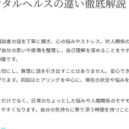
ンタルヘルスの違い徹底解説
カウンセリングの効果とメンタルヘルス改善例
カウンセリングを受けるべき人の判断基準
メンタルヘルス課題とカウンセリングの相性
カウンセリングが有効な悩みと適切な選択法
相談者の話を丁寧に聞き、心の悩みやストレス、対人関係
カウンセリング意義と意味ないケースの違い
が自分の思いや感情を整理し、自己理解を深めることをサ
セルフケアとカウンセリングの選び方とは
特徴です。
セルフケアとカウンセリングの違いを整理
大切にし、無理に話を引き出すことはありません。安心で
カウンセリングとセルフケアの併用方法
がります。初回はヒアリングを中心に、現在の状況や悩み
厚生労働省のメンタルヘルスケア指針を活用
カウンセリングを受けるタイミングの見極め方
きだけでなく、日常のちょっとした悩みや人間関係のモヤ
セルフケアで足りない時カウンセリング活用
きやすくなります。自分の気持ちに寄り添う時間を持つこ
効果のあるカウンセリングの見極めポイント
効果的なカウンセリングの選び方と注意点