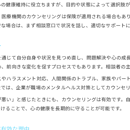
カウンセリングを活用した心のケア実践法
心の健康維持に役立ちますが、目的や状態によって選択肢が
相談前に知っておきたいカウンセリング流れ
、医療機関のカウンセリングは保険が適用される場合もあ
カウンセリングの不安を解消するポイント
安な場合は、まず相談窓口で状況を話し、適切なサポート
継続しやすいカウンセリングの選び方とは
介
を通じて自分自身や状況を見つめ直し、問題解決や心の成
め、前向きな変化を促すプロセスでもあります。相談者の
スやハラスメント対応、人間関係のトラブル、家族やパー
近では、企業が職場のメンタルヘルス対策としてカウンセ
が悪い」と感じたときにも、カウンセリングは有効です。
受けることで、心の健康を長期的に守ることが可能です。
が有効な理由