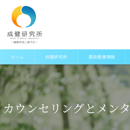
ホーム
成健研究所
最新健康情報
成健研究所の特徴
病気予防セッション
成健研究所の考え方
遠隔セッション
カウンセリングとメン
成健研究所がお伝えしたいこと
成健研究所ができること