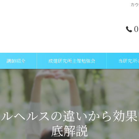
カウ
0
講師紹介
成健研究所主催勉強会
当研究所
所長挨拶
量子力学
講師(セラピスト)紹介
病気予防
タルヘルスの違いから効果
メンタル
底解説
セミナー