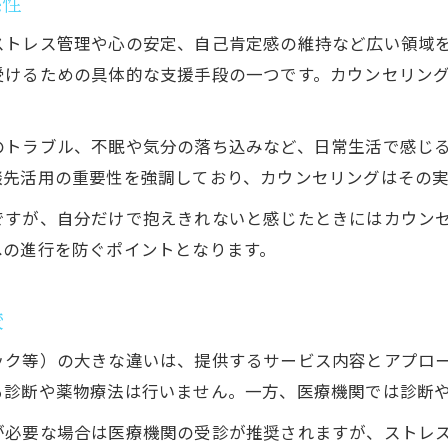
係性
カウンセラー選びで重視すべきポイント
ストレス管理や心の安定、自己肯定感の維持など広い領域
カウンセリングのやり方と効果の違い
受けるための具体的な支援手段の一つです。カウンセリン
自分に合うカウンセリングの見つけ方
カウンセリングを受ける前に知っておくべきこと
のトラブル、不眠や気分の落ち込みなど、日常生活で感じ
メンタルケア費用や無料相談の情報まとめ
談先活用の重要性を強調しており、カウンセリングはその
カウンセリング費用と無料相談の違い解説
ですが、自分だけで抱えきれないと感じたときにはカウン
メンタルカウンセリングの費用相場を紹介
への進行を防ぐポイントとなります。
お問い合わせはこちら
お問い合わせはこちら
費用負担を抑えるカウンセリング活用法
無料で相談できるメンタルヘルス支援策
較
保険適用と自費カウンセリングの選択肢
ック等）の大きな違いは、提供するサービス内容とアプロ
安心して相談できるカウンセリング活用術
る診断や薬物療法は行いません。一方、医療機関では診断
初めてのカウンセリングでも安心の進め方
が必要な場合は医療機関の受診が推奨されますが、ストレ