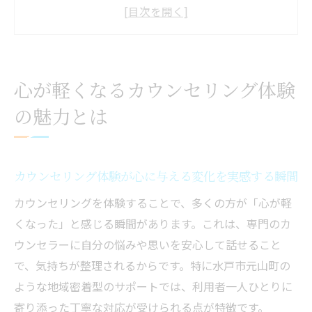
茨城県で安心できるカウンセリングの特徴
を解説
口コミで注目されるカウンセリング体験の
魅力とは
心が軽くなるカウンセリング体験
カウンセリングがストレス解消へ導く理由
の魅力とは
自分らしさを取り戻すカウンセリングの魅
力
茨城県水戸市元山町で受ける安心サポート
カウンセリング体験が心に与える変化を実感する瞬間
カウンセリングで安心感を得られるサポー
カウンセリングを体験することで、多くの方が「心が軽
ト体制
くなった」と感じる瞬間があります。これは、専門のカ
水戸市周辺で選ばれるカウンセリングの理
ウンセラーに自分の悩みや思いを安心して話せること
由
で、気持ちが整理されるからです。特に水戸市元山町の
心理カウンセリングが心に寄り添うサポー
ような地域密着型のサポートでは、利用者一人ひとりに
ト内容
寄り添った丁寧な対応が受けられる点が特徴です。