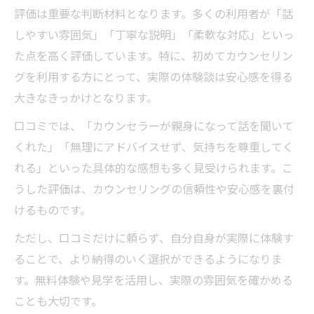
基準
評価は重要な判断材料となります。多くの利用者が「話
しやすい雰囲気」「丁寧な説明」「柔軟な対応」といっ
口コミや評判を重視したカウンセリング選
た点を高く評価しています。特に、初めてカウンセリン
択術
グを利用する方にとって、実際の体験談は安心感を得る
心理カウンセリングで重要なポイントを解
大きなきっかけとなります。
説
カウンセリング体験者の声を活かす選び方
口コミでは、「カウンセラーが親身になって話を聞いて
くれた」「無理にアドバイスせず、気持ちを尊重してく
水戸市で話題のカウンセリング活用法徹底解説
れる」といった具体的な感想も多く見受けられます。こ
カウンセリング体験が広がる水戸市の活用
うした評価は、カウンセリングの信頼性や安心感を裏付
法
けるものです。
おすすめカウンセリングの賢い活用ポイン
ただし、口コミだけに頼らず、自分自身が実際に体験す
ト
ることで、より納得のいく選択ができるようになりま
仕事や家庭で役立つカウンセリング活用事
す。無料体験や見学を活用し、実際の雰囲気を確かめる
例
ことも大切です。
カウンセリングを活かすための工夫やコツ