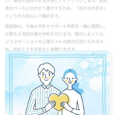
い、現在の悩みや状況を詳しくヒアリングします。相談
者のペースに合わせて進行するため、「話すのが苦手」
という方も安心して臨めます。
面談後は、今後の方針やサポート内容を一緒に確認し、
必要なら次回以降の予約を行います。場合によっては、
リラクゼーションや心理テストの案内も受けられるた
め、初めてでも不安なく体験できます。
茨城でおすすめのカウンセリングサポートとは
茨城県水戸市元山町でおすすめされるカウンセリングサ
ポートは、専門資格を持つカウンセラーによる丁寧な対
応と、利用者一人ひとりに最適化されたプログラムが大
きな特徴です。口コミや評判が高い施設では、初回体験
や無料相談を通じて、気軽に相談できる雰囲気づくりが
重視されています。