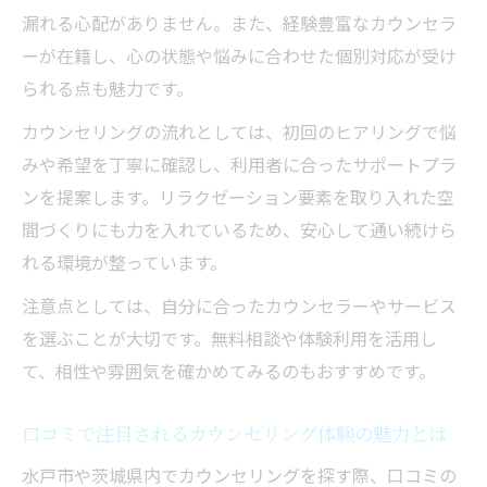
ストレスを和らげるカウンセリングの流れ
漏れる心配がありません。また、経験豊富なカウンセラ
カウンセリング体験の流れと安心できる進
ーが在籍し、心の状態や悩みに合わせた個別対応が受け
め方
られる点も魅力です。
ストレス軽減を目指すカウンセリングの進
カウンセリングの流れとしては、初回のヒアリングで悩
行方法
みや希望を丁寧に確認し、利用者に合ったサポートプラ
初回カウンセリングで行うリラクゼーショ
ンを提案します。リラクゼーション要素を取り入れた空
ン要素
間づくりにも力を入れているため、安心して通い続けら
カウンセリングで心がほぐれる理由を解説
れる環境が整っています。
無理なく進めるカウンセリング体験のポイ
注意点としては、自分に合ったカウンセラーやサービス
ント
を選ぶことが大切です。無料相談や体験利用を活用し
信頼できる心理サポートを選ぶコツについて
て、相性や雰囲気を確かめてみるのもおすすめです。
カウンセリングで信頼できるサポートを見
口コミで注目されるカウンセリング体験の魅力とは
極める方法
安心して相談できるカウンセリング選びの
水戸市や茨城県内でカウンセリングを探す際、口コミの