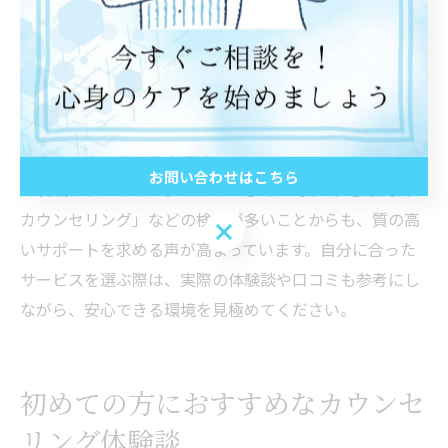
また、心療内科や医療機関と連携し、必要に応じて医療
的なサポートも受けられる体制が整っている場合もあり
ます。カウンセリングだけでなく、ストレスマネジメン
トや生活リズムの改善提案など、総合的な心のケアを提
供している点も大きな魅力です。
お問い合わせはこちら
「茨城カウンセリング おすすめ」や「水戸市 心療内科
カウンセリング」などの検索が多いことからも、質の高
お問い合わせはこちら
いサポートを求める声が高まっています。自分に合った
サービスを選ぶ際は、実際の体験談や口コミも参考にし
ながら、安心できる環境を見極めてください。
初めての方におすすめなカウンセ
リング体験談