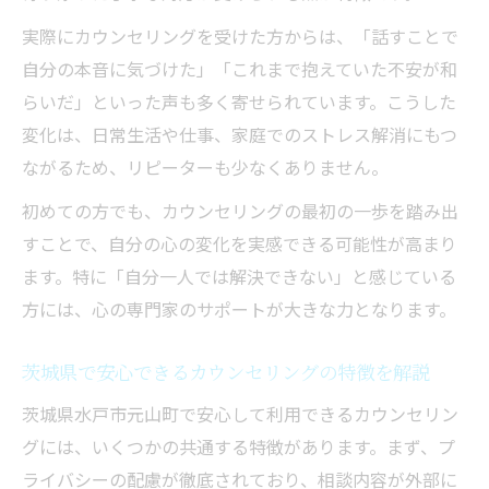
相談者が安心できるカウンセリングの流れ
実際にカウンセリングを受けた方からは、「話すことで
を解説
自分の本音に気づけた」「これまで抱えていた不安が和
茨城でおすすめのカウンセリングサポート
らいだ」といった声も多く寄せられています。こうした
とは
変化は、日常生活や仕事、家庭でのストレス解消にもつ
初めての方におすすめなカウンセリング体験談
ながるため、リピーターも少なくありません。
初めてのカウンセリングで感じた安心体験
初めての方でも、カウンセリングの最初の一歩を踏み出
を紹介
すことで、自分の心の変化を実感できる可能性が高まり
カウンセリング体験談から見える心の変化
ます。特に「自分一人では解決できない」と感じている
とは
方には、心の専門家のサポートが大きな力となります。
水戸市で実際に体験したカウンセリングの
感想
茨城県で安心できるカウンセリングの特徴を解説
おすすめカウンセリング体験者のリアルな
茨城県水戸市元山町で安心して利用できるカウンセリン
声
グには、いくつかの共通する特徴があります。まず、プ
初回カウンセリング体験で得られる気づき
ライバシーの配慮が徹底されており、相談内容が外部に