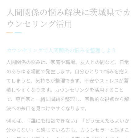
人間関係のストレス相談ならカウンセリン
人間関係の悩み解決に茨城県でカ
グが効果的
ウンセリング活用
カウンセリング活用で職場の対人トラブル
も解決へ
心理カウンセリングで安心して話せる環境
カウンセリングで人間関係の悩みを整理しよう
を提供
安心して相談できる茨城県のカウンセリング案
人間関係の悩みは、家庭や職場、友人との間など、日常
内
のあらゆる場面で発生します。自分ひとりで悩みを抱え
てしまうと、気持ちが整理できず、不安やストレスが蓄
茨城県のカウンセリング相談先を徹底紹介
積しやすくなります。カウンセリングを活用すること
カウンセリングの評判と安心できる選び方
で、専門家と一緒に問題を整理し、客観的な視点から解
無料で相談できる茨城県のカウンセリング
決への糸口を見つけやすくなります。
活用法
例えば、「誰にも相談できない」「どう伝えたらよいか
専門カウンセリングで心の負担を軽減する
分からない」と感じている方も、カウンセラーと話すこ
方法