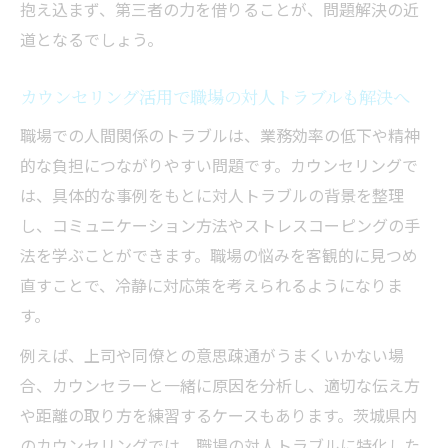
抱え込まず、第三者の力を借りることが、問題解決の近
人間関係の悩みを無料で相談できるメリッ
道となるでしょう。
ト
無料カウンセリングの利用手順とポイント
カウンセリング活用で職場の対人トラブルも解決へ
カウンセリングを無料で体験する際の注意
職場での人間関係のトラブルは、業務効率の低下や精神
点
的な負担につながりやすい問題です。カウンセリングで
職場や家庭の人間関係をカウンセリングで見直
は、具体的な事例をもとに対人トラブルの背景を整理
す方法
し、コミュニケーション方法やストレスコーピングの手
カウンセリングで職場の人間関係を改善す
法を学ぶことができます。職場の悩みを客観的に見つめ
るコツ
直すことで、冷静に対応策を考えられるようになりま
家庭内の悩みもカウンセリングで解決へ
す。
茨城県のカウンセリングで対人関係を見直
例えば、上司や同僚との意思疎通がうまくいかない場
す方法
合、カウンセラーと一緒に原因を分析し、適切な伝え方
カウンセリング活用で家庭と仕事のストレ
や距離の取り方を練習するケースもあります。茨城県内
ス緩和
のカウンセリングでは、職場の対人トラブルに特化した