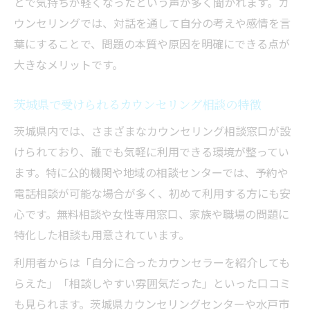
とで気持ちが軽くなったという声が多く聞かれます。カ
カウンセリング案内で自分らしい解決策を
ウンセリングでは、対話を通して自分の考えや感情を言
見つける
葉にすることで、問題の本質や原因を明確にできる点が
カウンセリングが対人ストレスを和らげる理由
大きなメリットです。
カウンセリングで対人ストレスが軽減する
仕組み
茨城県で受けられるカウンセリング相談の特徴
人間関係の悩みにカウンセリングが効果的
茨城県内では、さまざまなカウンセリング相談窓口が設
な理由
けられており、誰でも気軽に利用できる環境が整ってい
茨城県で受けるカウンセリングの安心感と
ます。特に公的機関や地域の相談センターでは、予約や
は
電話相談が可能な場合が多く、初めて利用する方にも安
カウンセリングで心の整理と前向きな変化
心です。無料相談や女性専用窓口、家族や職場の問題に
を実感
特化した相談も用意されています。
ストレス緩和に役立つカウンセリングの活
利用者からは「自分に合ったカウンセラーを紹介しても
用法
らえた」「相談しやすい雰囲気だった」といった口コミ
悩みが深い時こそカウンセリングを検討しよう
も見られます。茨城県カウンセリングセンターや水戸市