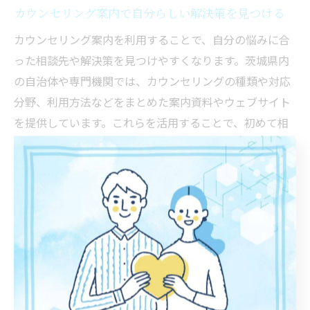
カウンセリング案内で自分らしい解決策を見つける
カウンセリング案内を利用することで、自分の悩みに合
った相談先や解決策を見つけやすくなります。茨城県内
の自治体や専門機関では、カウンセリングの種類や対応
分野、利用方法などをまとめた案内資料やウェブサイト
を提供しています。これらを活用することで、初めて相
談する方でも安心して一歩を踏み出せます。
案内を見て選ぶ際は、自分がどのような悩みや目標を持
っているかを明確にしましょう。例えば、職場の人間関
係で悩む場合はビジネスカウンセリング、家庭内の問題
なら家族カウンセリングなど、専門性の高い相談先を選
ぶことがポイントです。利用者の中には「案内を見て複
数のカウンセリングを比較し、自分に合った方法を選べ
た」という声も聞かれます。