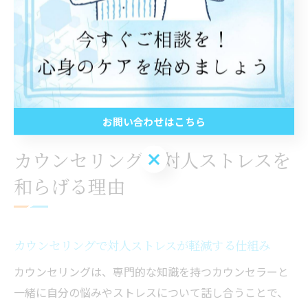
自分らしい解決策を見つけるためには、案内情報を参考
にしながら、無理のない範囲で相談を始めてみることが
大切です。疑問や不安がある場合は事前に問い合わせを
行い、納得したうえでカウンセリングをスタートしまし
ょう。
お問い合わせはこちら
カウンセリングが対人ストレスを
お問い合わせはこちら
和らげる理由
カウンセリングで対人ストレスが軽減する仕組み
カウンセリングは、専門的な知識を持つカウンセラーと
一緒に自分の悩みやストレスについて話し合うことで、