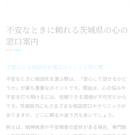
信頼できる相談員と不安の受け止め方
不安を感じたときの電話相談の利用法
気持ちが落ち込む日の安心サポート活用術
不安なときに頼れる茨城県の心の
不安な日に役立つ心のサポート体験談
窓口案内
茨城県で不安を和らげるサポートの見つけ
方
落ち込んだ気持ちに寄り添う相談の利用例
不安なとき相談先を選ぶポイントと安心感
無料でできる不安軽減サポートの紹介
不安なときに相談先を選ぶ際は、「安心して話せるかど
不安なときの相談活用と安心の工夫
うか」が最も重要なポイントです。理由は、心の悩みや
茨城県で不安を感じた時の相談方法とは
不安を打ち明けるには、信頼できる環境が不可欠だから
不安なときの茨城県相談方法まとめ
です。茨城県内にもさまざまな相談窓口やクリニックが
ありますが、どこに頼るか迷う方も多いでしょう。
匿名で相談できる不安解消の選択肢
不安を感じた瞬間の相談窓口利用法
例えば、精神疾患や不安障害の症状がある場合、専門医