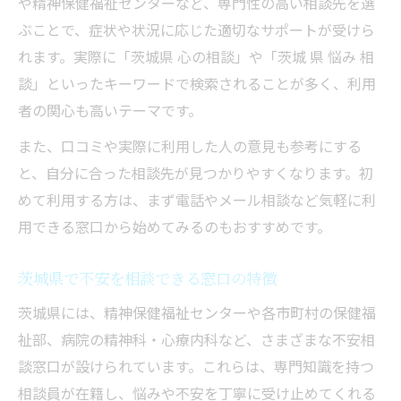
相談予約時に気を付けたい不安の伝え方
や精神保健福祉センターなど、専門性の高い相談先を選
ぶことで、症状や状況に応じた適切なサポートが受けら
SNSやLINEで不安を相談するメリット
れます。実際に「茨城県 心の相談」や「茨城 県 悩み 相
困ったときに心を癒すリフレッシュの工夫
談」といったキーワードで検索されることが多く、利用
不安な心を癒す茨城県のリフレッシュ方法
者の関心も高いテーマです。
不安解消に役立つ無料スポットの選び方
また、口コミや実際に利用した人の意見も参考にする
気分転換で不安を軽減する過ごし方
と、自分に合った相談先が見つかりやすくなります。初
自然と触れ合い不安を和らげる工夫
めて利用する方は、まず電話やメール相談など気軽に利
自宅でできる不安対策とリフレッシュ術
用できる窓口から始めてみるのもおすすめです。
無料相談や支援を求めるなら知っておきたい情
報
茨城県で不安を相談できる窓口の特徴
不安なときに使える無料相談の特徴
茨城県には、精神保健福祉センターや各市町村の保健福
茨城県の不安対策支援サービス一覧
祉部、病院の精神科・心療内科など、さまざまな不安相
相談費用が心配なときの不安解消策
談窓口が設けられています。これらは、専門知識を持つ
相談員が在籍し、悩みや不安を丁寧に受け止めてくれる
無料で安心できる不安相談の利用法