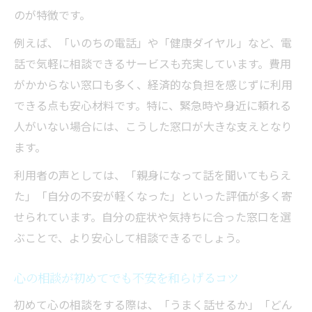
のが特徴です。
不安に寄り添う支援窓口の探し方
心がしんどい時のための茨城県サポート一覧
例えば、「いのちの電話」や「健康ダイヤル」など、電
話で気軽に相談できるサービスも充実しています。費用
不安が強いときに頼れるサポート窓口
がかからない窓口も多く、経済的な負担を感じずに利用
茨城県で不安を支えるサービスの実態
できる点も安心材料です。特に、緊急時や身近に頼れる
心がしんどいときの相談先選びポイント
人がいない場合には、こうした窓口が大きな支えとなり
不安対応のサポート利用の流れを解説
ます。
サポート利用時の不安軽減アドバイス
利用者の声としては、「親身になって話を聞いてもらえ
た」「自分の不安が軽くなった」といった評価が多く寄
せられています。自分の症状や気持ちに合った窓口を選
ぶことで、より安心して相談できるでしょう。
心の相談が初めてでも不安を和らげるコツ
初めて心の相談をする際は、「うまく話せるか」「どん