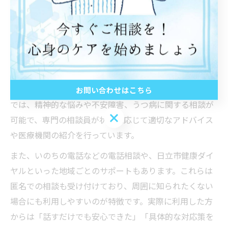
不安なときの茨城県相談方法まとめ
不安を感じたとき、茨城県ではどのような相談方法があ
るのでしょうか。代表的なのは、茨城県保健福祉部や精
神保健福祉センターなどの公的窓口です。これらの機関
お問い合わせはこちら
では、精神的な悩みや不安障害、うつ病に関する相談が
お問い合わせはこちら
可能で、専門の相談員が状況に応じて適切なアドバイス
や医療機関の紹介を行っています。
また、いのちの電話などの電話相談や、日立市健康ダイ
ヤルといった地域ごとのサポートもあります。これらは
匿名での相談も受け付けており、周囲に知られたくない
場合にも利用しやすいのが特徴です。実際に利用した方
からは「話すだけでも安心できた」「具体的な対応策を