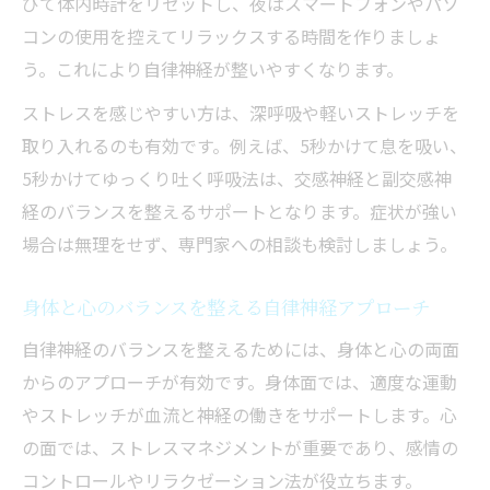
びて体内時計をリセットし、夜はスマートフォンやパソ
症状に気づいたら始めたいセルフ対策
コンの使用を控えてリラックスする時間を作りましょ
自律神経不調時に見逃せない症状の特徴
う。これにより自律神経が整いやすくなります。
自律神経セルフチェックで早期発見する方
ストレスを感じやすい方は、深呼吸や軽いストレッチを
法
取り入れるのも有効です。例えば、5秒かけて息を吸い、
自律神経失調症に気づいたときの基本対策
5秒かけてゆっくり吐く呼吸法は、交感神経と副交感神
自律神経の乱れを整えるセルフケアの実践
経のバランスを整えるサポートとなります。症状が強い
例
場合は無理をせず、専門家への相談も検討しましょう。
自律神経不調を感じたら意識したい生活習
慣
身体と心のバランスを整える自律神経アプローチ
深呼吸とツボで整う自律神経の秘訣
自律神経のバランスを整えるためには、身体と心の両面
自律神経を一瞬で整える深呼吸の実践法
からのアプローチが有効です。身体面では、適度な運動
自律神経に効くおすすめのツボ紹介と押し
やストレッチが血流と神経の働きをサポートします。心
方
の面では、ストレスマネジメントが重要であり、感情の
コントロールやリラクゼーション法が役立ちます。
自律神経不調時に活用したい呼吸法のコツ