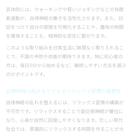
自律神経を整えるツボ押しのメリットと注
具体的には、ウォーキングや軽いジョギングなどの有酸
意点
素運動が、自律神経の働きを活性化させます。また、日
記をつけて自分の感情を可視化することや、趣味の時間
自律神経の安定に役立つセルフマッサージ
を確保することも、精神的な安定に繋がります。
方法
ストレス軽減が導く自律神経バランス
このような取り組みを日常生活に無理なく取り入れるこ
自律神経バランスの乱れとストレスの関係
とで、不調の予防や改善が期待できます。特に初心者の
性
方は、毎日5分から始めるなど、継続しやすい方法を選ぶ
のがポイントです。
自律神経不調を防ぐストレスマネジメント
法
自律神経の乱れをケアするリラックス習慣の重要性
自律神経を整えるための心のリセット習慣
自律神経の乱れを整えるには、リラックス習慣の構築が
ストレス軽減に役立つ自律神経セルフケア
不可欠です。リラックスすることで副交感神経が優位に
自律神経の乱れを防ぐリラックス法の選び
なり、心身が自然に回復しやすくなります。忙しい現代
方
社会では、意識的にリラックスする時間を作ることが大