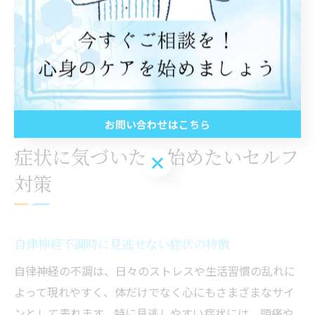
自律神経の乱れを感じたら、セルフチェックを行い、自
分の状態を客観的に把握することも大切です。症状が長
引く場合や強い不安がある場合は、専門家に相談するこ
とをおすすめします。毎日の小さな工夫と見直しが、自
律神経の安定と健康な生活の実現につながります。
お問い合わせはこちら
症状に気づいたら始めたいセルフ
お問い合わせはこちら
対策
自律神経不調時に見逃せない症状の特徴
自律神経の不調は、日々のストレスや生活習慣の乱れに
よって現れやすく、体だけでなく心にもさまざまなサイ
ンとして表れます。特に見逃しやすい症状には、頭痛や