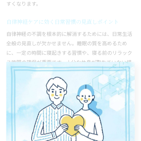
すくなります。
自律神経ケアに効く日常習慣の見直しポイント
自律神経の不調を根本的に解消するためには、日常生活
全般の見直しが欠かせません。睡眠の質を高めるため
に、一定の時間に寝起きする習慣や、寝る前のリラック
ス時間の確保が重要です。十分な休息が取れていない場
合、ストレスや疲労が蓄積しやすくなります。
また、適度な運動や休息、趣味の時間を持つことも自律
神経のケアに役立ちます。特にウォーキングや軽い体操
は、血流を促進し、心身のリフレッシュに効果的です。
生活習慣を改善する際は、一度に多くを変えようとせ
ず、できることから少しずつ始めることが継続のコツで
す。