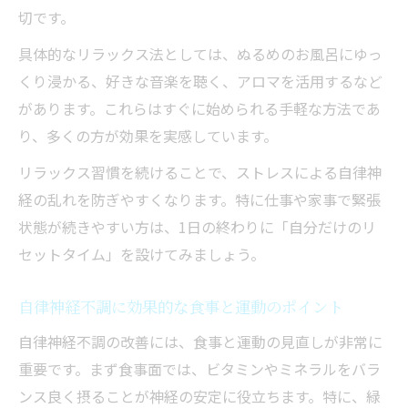
生活習慣を見直す自律神経改善アプローチ
切です。
自律神経不調改善に役立つ生活リズムの作
具体的なリラックス法としては、ぬるめのお風呂にゆっ
り方
くり浸かる、好きな音楽を聴く、アロマを活用するなど
自律神経を整えるための睡眠環境の見直し
があります。これらはすぐに始められる手軽な方法であ
方
り、多くの方が効果を実感しています。
自律神経失調症予防に効く日常の工夫ポイ
リラックス習慣を続けることで、ストレスによる自律神
ント
経の乱れを防ぎやすくなります。特に仕事や家事で緊張
自律神経バランスを保つための習慣化テク
状態が続きやすい方は、1日の終わりに「自分だけのリ
ニック
セットタイム」を設けてみましょう。
自律神経の働きを高める朝の行動習慣
自律神経不調に効果的な食事と運動のポイント
自律神経不調の改善には、食事と運動の見直しが非常に
重要です。まず食事面では、ビタミンやミネラルをバラ
ンス良く摂ることが神経の安定に役立ちます。特に、緑