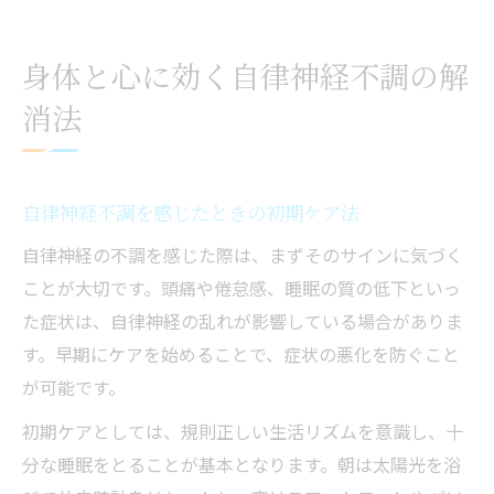
の重要性
自律神経不調に効果的な食事と運動のポイ
身体と心に効く自律神経不調の解
ント
消法
自律神経失調症のサインと早期セルフ対策
毎日できる自律神経ケア実践ポイント
自律神経を整える朝のルーティン実践法
自律神経不調を感じたときの初期ケア法
自律神経を意識したストレッチと呼吸法の
自律神経の不調を感じた際は、まずそのサインに気づく
取り入れ方
ことが大切です。頭痛や倦怠感、睡眠の質の低下といっ
自律神経の安定に役立つバランス食生活の
た症状は、自律神経の乱れが影響している場合がありま
工夫
す。早期にケアを始めることで、症状の悪化を防ぐこと
自律神経を整える入浴やリラックスタイム
が可能です。
のすすめ
初期ケアとしては、規則正しい生活リズムを意識し、十
自律神経ケアに効く日常習慣の見直しポイ
分な睡眠をとることが基本となります。朝は太陽光を浴
ント