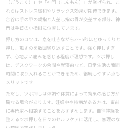
（ごうこく）」や「神門（しんもん）」が挙げられ、こ
れらはストレス緩和やリラックス効果が期待できます。
合谷は手の甲の親指と人差し指の骨が交差する部分、神
門は手首の小指側に位置しています。
押し方のコツは、息を吐きながら3〜5秒ほどゆっくりと
押し、離すのを数回繰り返すことです。強く押しすぎ
ず、心地よい痛みを感じる程度が理想です。ツボ押し
は、デスクワークの合間や就寝前など、日常生活の隙間
時間に取り入れることができるため、継続しやすい点も
メリットです。
ただし、ツボ押しは体調や体質によって効果の感じ方が
異なる場合があります。妊娠中や持病がある方は、事前
に専門家へ相談することをおすすめします。自律神経を
整えるツボ押しを日々のセルフケアに活用し、無理のな
い範囲で実践しましょう。