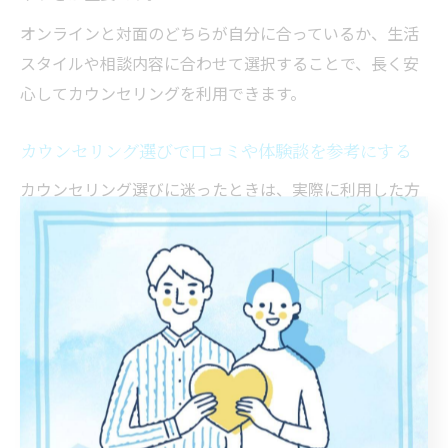
オンラインと対面のどちらが自分に合っているか、生活
スタイルや相談内容に合わせて選択することで、長く安
心してカウンセリングを利用できます。
カウンセリング選びで口コミや体験談を参考にする
カウンセリング選びに迷ったときは、実際に利用した方
の口コミや体験談を参考にするのも有効な方法です。茨
城県水戸市のカウンセリング施設の公式サイトや口コミ
サイト、SNSなどで利用者の声をチェックしましょう。
口コミや体験談には、カウンセラーの対応、相談の流
れ、施設の雰囲気、サービス内容など、実際の利用者し
か分からない情報が多く含まれています。良い評価だけ
でなく、改善点や注意点も確認することで、より客観的
に選択肢を比較できます。