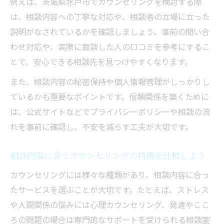
例えば、茨城県水戸市でカウンセリングを検討する際
に確認
は、相談内容への丁寧な対応や、相談者の立場に立った
オンライン対応や通いやすさも選択基準に
説明がなされているかを確認しましょう。事前の問い合
しよう
わせ対応や、実際に面談した人の口コミを参考にするこ
カウンセリング選びで口コミや体験談を参
とで、安心できる相談先を見つけやすくなります。
考にする
また、相談内容の秘密保持や個人情報管理がしっかりし
水戸市で信頼できるカウンセリングの特徴
ているかも重要なポイントです。信頼関係を築くために
水戸市で信頼を集めるカウンセリングの共
は、公式サイトなどでプライバシーポリシーや相談の流
通点
れを事前に確認し、不安を減らす工夫が大切です。
カウンセリング専門資格保有者の見極め方
心理カウンセリングのサービス内容と柔軟
相談内容に合うカウンセリングの特徴を比較しよう
性
カウンセリングには様々な種類があり、相談内容に合っ
カウンセリングの初回相談で注目したいポ
たサービスを選ぶことが大切です。たとえば、ストレス
イント
や人間関係の悩みには心理カウンセリング、発達やここ
安心して継続できる水戸市の相談体制を探
ろの問題の場合は専門的なサポートを受けられる相談室