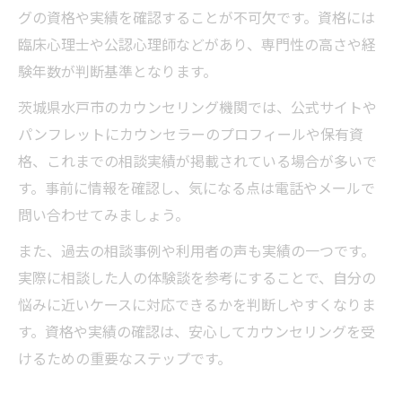
件とは
グの資格や実績を確認することが不可欠です。資格には
茨城県水戸市で通いやすいカウンセリング
臨床心理士や公認心理師などがあり、専門性の高さや経
の探し方
験年数が判断基準となります。
カウンセラーのサポート体制と対応力を見
茨城県水戸市のカウンセリング機関では、公式サイトや
極める
パンフレットにカウンセラーのプロフィールや保有資
複数のカウンセリングを比較し納得の選択
格、これまでの相談実績が掲載されている場合が多いで
へ
す。事前に情報を確認し、気になる点は電話やメールで
初回カウンセリングの流れを事前に把握し
問い合わせてみましょう。
よう
また、過去の相談事例や利用者の声も実績の一つです。
茨城県水戸市でカウンセリングを受ける理由
実際に相談した人の体験談を参考にすることで、自分の
地元でカウンセリングを選ぶ安心とメリッ
悩みに近いケースに対応できるかを判断しやすくなりま
ト
す。資格や実績の確認は、安心してカウンセリングを受
けるための重要なステップです。
相談内容に合わせた水戸市のカウンセリン
グ活用法