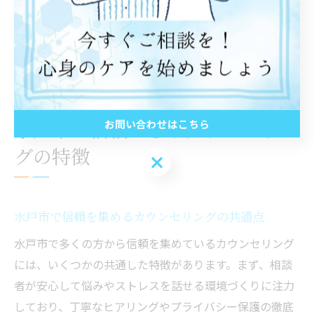
ただし、口コミには個人差や主観的な感想も含まれるた
め、複数の情報源をバランスよく参考にし、自分に合っ
たカウンセリング選びの判断材料としましょう。
水戸市で信頼できるカウンセリン
お問い合わせはこちら
グの特徴
お問い合わせはこちら
水戸市で信頼を集めるカウンセリングの共通点
水戸市で多くの方から信頼を集めているカウンセリング
には、いくつかの共通した特徴があります。まず、相談
者が安心して悩みやストレスを話せる環境づくりに注力
しており、丁寧なヒアリングやプライバシー保護の徹底