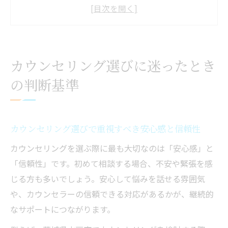
相談内容に合うカウンセリングの特徴を比
較しよう
心理カウンセリングの資格や実績を確認す
る方法
カウンセリング選びに迷ったとき
カウンセリングの料金相場を知り納得の選
の判断基準
択をする
口コミと評判を活用したカウンセラー探し
のコツ
カウンセリング選びで重視すべき安心感と信頼性
自分に合う相談先を見極めるコツ
カウンセリングを選ぶ際に最も大切なのは「安心感」と
カウンセリングの相談内容と相性を見極め
「信頼性」です。初めて相談する場合、不安や緊張を感
るポイント
じる方も多いでしょう。安心して悩みを話せる雰囲気
ストレスや不安に寄り添うカウンセラーの
や、カウンセラーの信頼できる対応があるかが、継続的
選び方
なサポートにつながります。
カウンセリングの継続サポート体制を事前