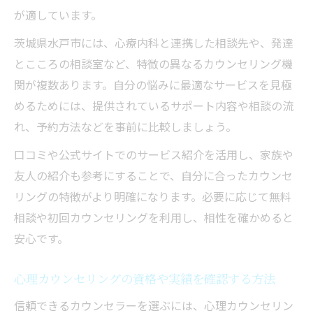
ろう
が適しています。
納得できるカウンセラー探しの実践ポイント
茨城県水戸市には、心療内科と連携した相談先や、発達
カウンセリングの相談実績を具体的にチェ
とこころの相談室など、特徴の異なるカウンセリング機
ックする
関が複数あります。自分の悩みに最適なサービスを見極
カウンセラーの対応や雰囲気も選び方の重
めるためには、提供されているサポート内容や相談の流
要項目
れ、予約方法などを事前に比較しましょう。
心療内科との違いとカウンセリングの役割
口コミや公式サイトでのサービス紹介を活用し、家族や
を知る
友人の紹介も参考にすることで、自分に合ったカウンセ
カウンセリングの事前問い合わせで得られ
リングの特徴がより明確になります。必要に応じて無料
る安心感
相談や初回カウンセリングを利用し、相性を確かめると
体験談や評判からカウンセラーの信頼性を
安心です。
判断
安心して相談できる場所を探すには
心理カウンセリングの資格や実績を確認する方法
カウンセリングの安心できる相談環境の条
信頼できるカウンセラーを選ぶには、心理カウンセリン