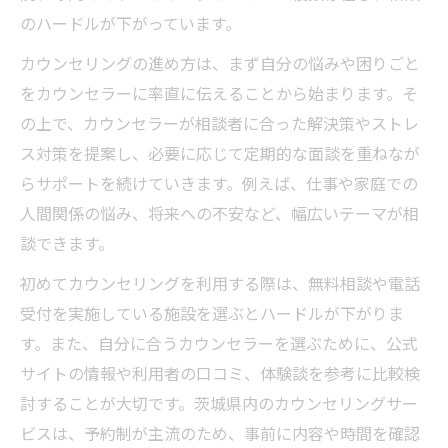
イント
のハードルが下がっています。
茨城県で信頼できるカウンセリングの探し
カウンセリングの進め方は、まず自分の悩みや困りごと
方
をカウンセラーに率直に伝えることから始まります。そ
自分に合うカウンセリング施設の特徴を比
の上で、カウンセラーが相談者に合った解決策やストレ
較
ス対策を提案し、必要に応じて定期的な面談を重ねなが
カウンセリング初心者におすすめの相談方
らサポートを続けていきます。例えば、仕事や家庭での
法
人間関係の悩み、将来への不安など、幅広いテーマが相
もしストレスに悩んだら茨城県で相談を始める
談できます。
には
初めてカウンセリングを利用する際は、無料相談や電話
ストレス時にカウンセリングを利用する流
受付を実施している施設を選ぶとハードルが下がりま
れ
す。また、自分に合うカウンセラーを選ぶために、公式
茨城県でカウンセリングを受ける際の注意
サイトの情報や利用者の口コミ、体験談を参考に比較検
点
討することが大切です。茨城県内のカウンセリングサー
カウンセリングでストレス軽減の第一歩を
ビスは、予約制が主流のため、事前に内容や時間を確認