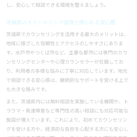
踏む
し、安心して相談できる環境を整えましょう。
悩んだ時のカウンセリング相談先の選び方
セラピーとカウンセリングの違いを知る重
茨城県のカウンセリング活用で得られる安心感
要性
茨城県でカウンセリングを活用する最大のメリットは、
実体験から学ぶ信頼できるカウンセリングの特
地域に根ざした信頼性とアクセスのしやすさにありま
徴
す。水戸市やつくば市など、主要な都市には専門のカウ
カウンセリング体験談でわかる安心のポイ
ンセリングセンターや心理カウンセラーが在籍してお
ント
り、利用者の多様な悩みに丁寧に対応しています。地元
信頼されるカウンセリングの共通点を解説
で相談できる安心感は、継続的なサポートを受ける上で
も大きな強みです。
実体験から見るカウンセリングの選び方
茨城県で信頼できるカウンセリングの事例
また、茨城県内には無料相談を実施している機関や、ト
紹介
ラウマ・発達障害など専門性の高い相談にも対応可能な
施設が増えています。これにより、初めてカウンセリン
カウンセリングを受けて変化した実感とは
グを受ける方や、経済的な負担を心配する方にも安心し
専門資格の有無で選ぶセラピーとカウンセリン