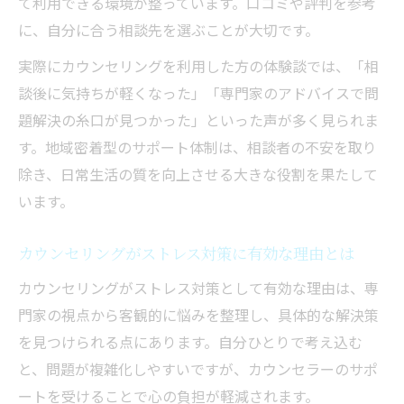
て利用できる環境が整っています。口コミや評判を参考
グの違い
に、自分に合う相談先を選ぶことが大切です。
カウンセリング選びに専門資格が重要な理
由
実際にカウンセリングを利用した方の体験談では、「相
談後に気持ちが軽くなった」「専門家のアドバイスで問
セラピーとカウンセリングの違いをわかり
題解決の糸口が見つかった」といった声が多く見られま
やすく解説
す。地域密着型のサポート体制は、相談者の不安を取り
資格保有カウンセラーによる安心サポート
除き、日常生活の質を向上させる大きな役割を果たして
とは
います。
茨城県で資格重視のカウンセリング探し方
カウンセリング専門資格の種類と特徴を紹
カウンセリングがストレス対策に有効な理由とは
介
カウンセリングがストレス対策として有効な理由は、専
口コミや評判を活かした賢い相談先の探し方
門家の視点から客観的に悩みを整理し、具体的な解決策
カウンセリング選びで口コミを活用するコ
を見つけられる点にあります。自分ひとりで考え込む
ツ
と、問題が複雑化しやすいですが、カウンセラーのサポ
評判から信頼できるカウンセリングを見分
ートを受けることで心の負担が軽減されます。