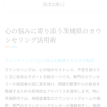
を解説
茨城県のカウンセリング活用で得られる安
心感
カウンセリングがストレス対策に有効な理
心の悩みに寄り添う茨城県のカウ
由とは
ンセリング活用術
茨城県でカウンセリングを受けるメリット
を知る
セラピーとカウンセリングの有効活用術を
カウンセリングで心の悩みを軽減する方法を解説
紹介
カウンセリング初心者が安心できる選び方の極
カウンセリングは、心の悩みやストレス、不安を抱えた
意
ときに有効なサポート手段の一つです。専門のカウンセ
ラーが相談者の話に耳を傾け、問題の整理や心の負担を
初めてでも安心なカウンセリング選びのコ
軽減するための具体的なアドバイスを提供します。特に
ツ
茨城県内では、地域密着型のカウンセリングルームや病
カウンセリングの専門性を見極める重要ポ
院、専門のカウンセリングセンターが複数存在し、相談