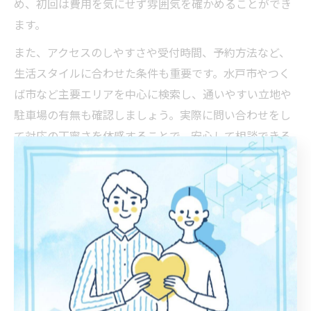
め、初回は費用を気にせず雰囲気を確かめることができ
ます。
また、アクセスのしやすさや受付時間、予約方法など、
生活スタイルに合わせた条件も重要です。水戸市やつく
ば市など主要エリアを中心に検索し、通いやすい立地や
駐車場の有無も確認しましょう。実際に問い合わせをし
て対応の丁寧さを体感することで、安心して相談できる
かどうかの判断材料になります。
自分に合うカウンセリング施設の特徴を比較
自分に合ったカウンセリング施設を選ぶためには、いく
つかの比較ポイントがあります。まず、カウンセリング
方法（対面・オンライン・電話など）や相談内容の幅広
さ、対応可能な年齢層（大人・子ども・家族など）を確
認しましょう。茨城県内では、さまざまな施設が個別相