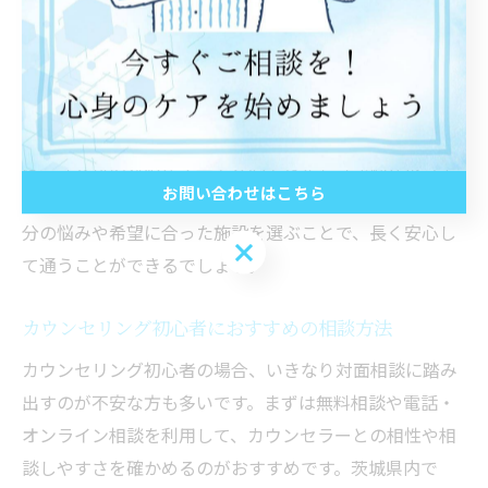
談やグループセラピーなど多様なサービスを提供してい
ます。
また、施設の雰囲気やプライバシーへの配慮、相談料の
明確さも大切な要素です。実際に利用した方の体験談で
は、「受付の対応が丁寧で安心できた」「予約が取りや
お問い合わせはこちら
すかった」など具体的なポイントが参考になります。自
分の悩みや希望に合った施設を選ぶことで、長く安心し
お問い合わせはこちら
て通うことができるでしょう。
カウンセリング初心者におすすめの相談方法
カウンセリング初心者の場合、いきなり対面相談に踏み
出すのが不安な方も多いです。まずは無料相談や電話・
オンライン相談を利用して、カウンセラーとの相性や相
談しやすさを確かめるのがおすすめです。茨城県内で