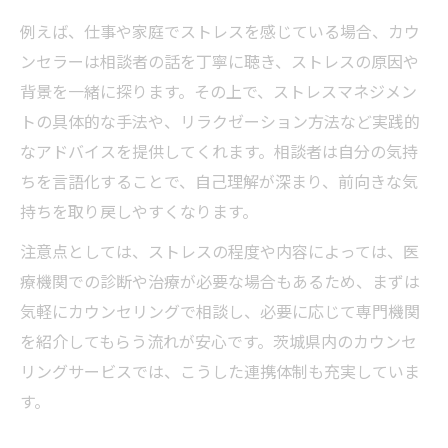
ける
例えば、仕事や家庭でストレスを感じている場合、カウ
茨城県で人気のカウンセリングの特徴を比
ンセラーは相談者の話を丁寧に聴き、ストレスの原因や
較
背景を一緒に探ります。その上で、ストレスマネジメン
カウンセリング口コミを賢く活用する方法
トの具体的な手法や、リラクゼーション方法など実践的
利用者の声で選ぶカウンセリングの安心感
なアドバイスを提供してくれます。相談者は自分の気持
ちを言語化することで、自己理解が深まり、前向きな気
持ちを取り戻しやすくなります。
注意点としては、ストレスの程度や内容によっては、医
療機関での診断や治療が必要な場合もあるため、まずは
気軽にカウンセリングで相談し、必要に応じて専門機関
を紹介してもらう流れが安心です。茨城県内のカウンセ
リングサービスでは、こうした連携体制も充実していま
す。