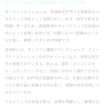
安心して使えるオンラインセッション入門
オンラインを使った効率的なスキルアップ術
オンラインセッションを安心して始める準
オンラインセッションは、茨城県水戸市でも効率的なス
備
キルアップ手段として活用されています。自宅で好きな
オンラインで安全な環境を作るための工夫
時間に学べるため、資格取得やキャリアアップを目指す
オンライン利用時の不安を解消する方法
方にとって非常に有効です。対面と比べて受講のハード
オンラインセッションのセキュリティ基礎
ルが低く、継続しやすいのが特徴です。
知識
具体的には、オンライン講座やワークショップ、グルー
オンラインでトラブルを防ぐポイント解説
プディスカッション形式のセッションなど、多様な学び
方が用意されています。例えば、語学・パソコンスキ
ル・カウンセリングなど、目的に合わせて選択できるの
が魅力です。水戸市の受講者の中には、仕事の合間や子
どもが寝た後に受講する方も多く、時間の有効活用につ
ながっています。
スキルアップを目指す際は、目標を明確にし、無理のな