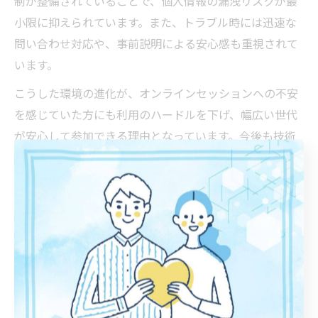
制が整備されていることで、個人情報の漏洩リスクが最
小限に抑えられています。また、トラブル時には迅速な
問い合わせ対応や、事前説明による安心感も重視されて
います。
こうした環境の進化が、オンラインセッションへの不安
を感じていた方にも利用のハードルを下げ、幅広い世代
が安心して参加できる理由となっています。今後も技術
の進歩とともに、より快適で安全なサービスが期待され
ています。
オンライン対応が地域の交流を深める理由
オンラインセッションは、単なる個人サポートの枠を超
え、地域の交流やつながりを深める役割も果たしていま
す。水戸市では、オンラインを活用した地域イベントや
情報交換の場が増え、住民同士のコミュニケーションが