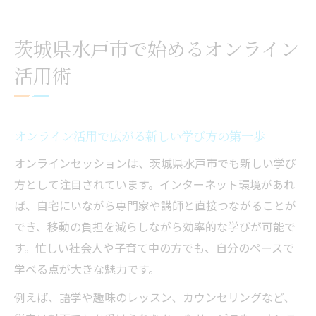
オンラインを使った効率的なスキルアップ
術
茨城県水戸市で始めるオンライン
オンラインセッションで得られる地域交流
活用術
の魅力
オンライン導入時に気をつけたいポイント
オンラインセッションなら水戸市が便利な理由
オンライン活用で広がる新しい学び方の第一歩
オンラインで受けられる多彩なサポート体
オンラインセッションは、茨城県水戸市でも新しい学び
制
方として注目されています。インターネット環境があれ
水戸市でオンラインセッションを選ぶメリ
ば、自宅にいながら専門家や講師と直接つながることが
ット
でき、移動の負担を減らしながら効率的な学びが可能で
オンライン参加がもたらす移動時間の節約
す。忙しい社会人や子育て中の方でも、自分のペースで
効果
学べる点が大きな魅力です。
オンライン環境の進化で安心感が高まる背
例えば、語学や趣味のレッスン、カウンセリングなど、
景