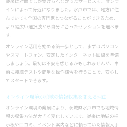
従来は対面でしか受けられなかったサービスも、オンラ
オンライン対応が地域の交流を深める理由
インによって身近になりました。水戸市では、地方に住
学び広がるオンラインの魅力を体験しよう
んでいても全国の専門家とつながることができるため、
オンラインで学ぶ楽しさと柔軟な活用例
より幅広い選択肢から自分に合ったセッションを選べま
オンラインセッションがもたらす成長の実
す。
感
オンライン活用を始める第一歩として、まずはパソコン
オンライン環境によるスキル習得のコツ
やスマートフォン、安定したインターネット回線を準備
オンライン参加で広がる新しい人脈づくり
しましょう。最初は不安を感じるかもしれませんが、事
オンラインを活用した自己啓発の方法
前に接続テストや簡単な操作練習を行うことで、安心し
スキルアップを叶える水戸市のオンライン環境
てスタートできます。
オンラインを活用した効率的な学習法の紹
オンライン環境が地域の情報収集を変える理由
介
オンライン環境がスキルアップを支える理
オンライン環境の発展により、茨城県水戸市でも地域情
由
報の収集方法が大きく変化しています。従来は地域の掲
示板や口コミ、イベント案内などに頼っていた情報入手
オンラインセッションによる実践的な成長