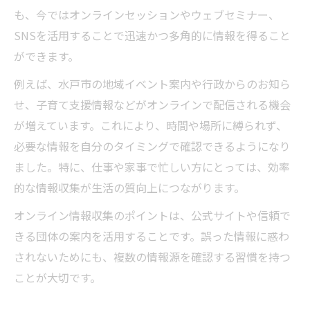
も、今ではオンラインセッションやウェブセミナー、
体験
SNSを活用することで迅速かつ多角的に情報を得ること
オンラインで得られる最新ビジネススキル
ができます。
情報
例えば、水戸市の地域イベント案内や行政からのお知ら
オンライン習得が地域イベント参加に役立
せ、子育て支援情報などがオンラインで配信される機会
つ背景
が増えています。これにより、時間や場所に縛られず、
オンライン活用で充実する地域コミュニティ
必要な情報を自分のタイミングで確認できるようになり
オンラインでつながる地域コミュニティの
ました。特に、仕事や家事で忙しい方にとっては、効率
魅力
的な情報収集が生活の質向上につながります。
オンライン交流が生み出す新しい出会い方
オンライン情報収集のポイントは、公式サイトや信頼で
オンライン活用が地域イベントを盛り上げ
きる団体の案内を活用することです。誤った情報に惑わ
る方法
されないためにも、複数の情報源を確認する習慣を持つ
オンラインで広がる安心のサポート体制
ことが大切です。
オンラインを使った情報共有のコツ