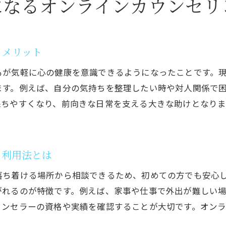
になるオンラインカウンセリ
茨城県水戸市で選ぶカウンセリングの新しい形
カウンセリング選びで重視したいポイント解説
水戸市に広がるオンラインカウンセリングの特徴
とメリット
茨城県カウンセリングのおすすめ活用術とは
もが気軽に心の健康を意識できるようになったことです。
カウンセリングを受ける人の特徴と傾向について
ます。例えば、自分の気持ちを整理したい時や対人関係で
茨城県のカウンセリング評判と口コミ事例集
保ちやすくなり、前向きな日常を支える大きな助けとなり
無料カウンセリングサービスの利用方法を紹介
自宅から始めるカウンセリングの安心ポイント
る利用法とは
自宅で受けるカウンセリングのメリット解説
オンラインと対面カウンセリングの違いを比較
落ち着ける場所から相談できるため、初めての方でも安心
カウンセリング水戸の選び方と安心できる理由
がれるのが特徴です。例えば、家事や仕事で外出が難しい
ウンセラーの資格や実績を確認することが大切です。オン
茨城県のカウンセリング相場と料金目安を確認
オンラインカウンセリングの体験談と効果