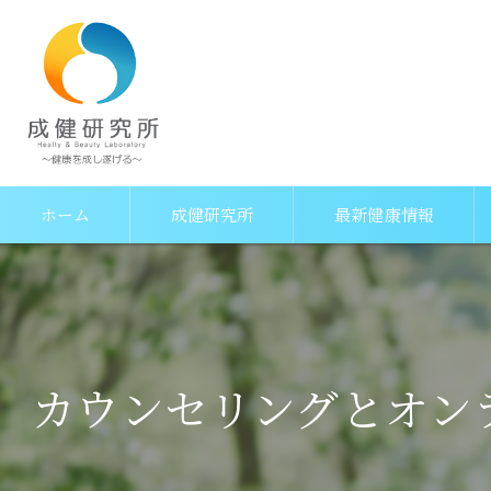
ホーム
成健研究所
最新健康情報
成健研究所の特徴
病気予防セッション
成健研究所の考え方
遠隔セッション
カウンセリングとオン
成健研究所がお伝えしたいこと
成健研究所ができること