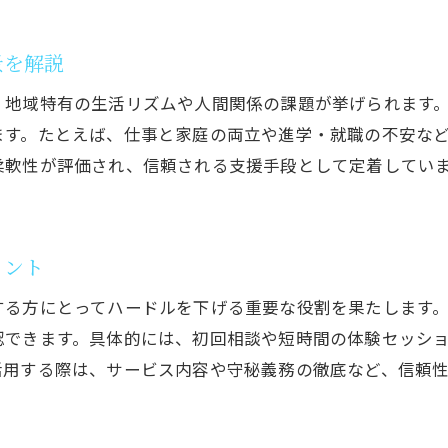
自宅相談を成功させるカウンセリング活用法
景を解説
カウンセリングを考えるならオンラインも選択肢に
、地域特有の生活リズムや人間関係の課題が挙げられます
オンラインカウンセリングの始め方と注意点
ます。たとえば、仕事と家庭の両立や進学・就職の不安な
カウンセリングを受ける人のニーズと特徴分析
柔軟性が評価され、信頼される支援手段として定着してい
茨城県のカウンセリングおすすめ理由を解説
水戸市でカウンセリングを選ぶメリット紹介
カウンセリングの比較で知るサービスの違い
イント
お問い合わせはこちら
お問い合わせはこちら
オンラインカウンセリングの安心サポート
する方にとってハードルを下げる重要な役割を果たします
ストレス軽減を叶えるオンライン相談の魅力とは
認できます。具体的には、初回相談や短時間の体験セッシ
カウンセリングで実感できるストレス軽減効果
活用する際は、サービス内容や守秘義務の徹底など、信頼
オンライン相談で心の負担を和らげる方法
カウンセリングの口コミや評判のチェックポイント