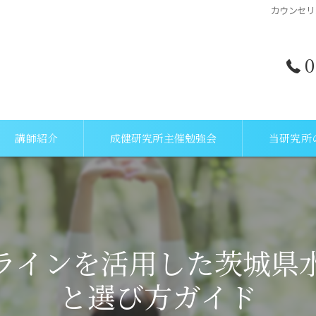
カウンセリ
0
講師紹介
成健研究所主催勉強会
当研究所
所長挨拶
量子力学
講師(セラピスト)紹介
病気予防
ラインを活用した茨城県
メンタル
と選び方ガイド
セミナー