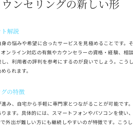
カウンセリングの新しい形
カウンセリング相場やサービス内容を解説
茨城県カウンセリングセンターの活用ポイント
オンライン相談で信頼できる専門家の見分け方
ント解説
カウンセリングを続けるためのモチベーション維持
自身の悩みや希望に合ったサービスを見極めることです。
水戸市で心のケアを探す方へのカウンセリング情報
、オンライン対応の有無やカウンセラーの資格・経験、相
カウンセリング水戸市の最新サービス情報まとめ
較し、利用者の評判を参考にするのが良いでしょう。こう
茨城県で安心して相談できるカウンセリング選び
始められます。
カウンセリング無料体験のメリットと注意点
水戸市のカウンセリング評判と利用者の声
ングの特徴
心のケアに役立つカウンセリングの活用術
が進み、自宅から手軽に専門家とつながることが可能です
カウンセリング利用前に知っておきたいポイント
あります。具体的には、スマートフォンやパソコンを使い
情で外出が難しい方にも継続しやすいのが特徴です。こう