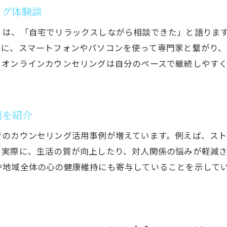
茨城県心療内科とカウンセリングの違いを解説
ング体験談
カウンセリング利用者の体験談と安心感の理由
くは、「自宅でリラックスしながら相談できた」と語りま
ストレス対策に役立つカウンセリング活用方法
際に、スマートフォンやパソコンを使って専門家と繋がり
茨城県内で話題のカウンセリング活用術を解説
、オンラインカウンセリングは自分のペースで継続しやす
カウンセリング利用者増加の背景と現状
茨城県カウンセリングセンターの特徴と安心感
オンラインカウンセリングの新しい利用方法
例を紹介
カウンセリング無料相談の活用術と注意点
でのカウンセリング活用事例が増えています。例えば、ス
カウンセリングおすすめサービスの選び方
。実際に、生活の質が向上したり、対人関係の悩みが軽減
茨城県で評判の良いカウンセリング事例集
や地域全体の心の健康維持にも寄与していることを示して
オンラインカウンセリングの特徴と選び方のコツ
カウンセリングを上手く活用するコツを伝授
オンラインカウンセリングの選び方と比較方法