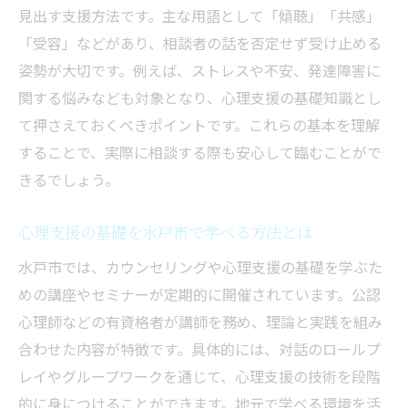
び
見出す支援方法です。主な用語として「傾聴」「共感」
水戸市で長く通えるカウンセリングの条件
「受容」などがあり、相談者の話を否定せず受け止める
自分に合った心理カウンセラーの探し方
姿勢が大切です。例えば、ストレスや不安、発達障害に
カウンセリング選びで後悔しないコツ
関する悩みなども対象となり、心理支援の基礎知識とし
て押さえておくべきポイントです。これらの基本を理解
することで、実際に相談する際も安心して臨むことがで
きるでしょう。
心理支援の基礎を水戸市で学べる方法とは
水戸市では、カウンセリングや心理支援の基礎を学ぶた
めの講座やセミナーが定期的に開催されています。公認
心理師などの有資格者が講師を務め、理論と実践を組み
合わせた内容が特徴です。具体的には、対話のロールプ
レイやグループワークを通じて、心理支援の技術を段階
的に身につけることができます。地元で学べる環境を活