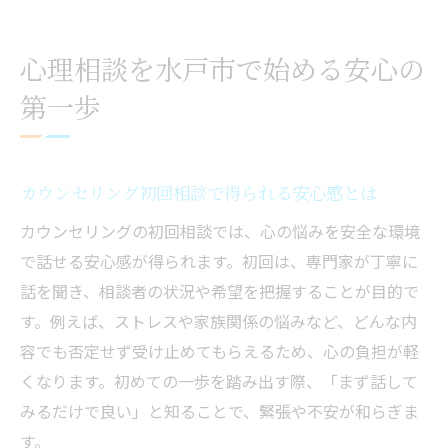
心理カウンセリングの流れと相談方法を紹
介
心理相談を水戸市で始める安心の
信頼できるカウンセリング探しのコツ
第一歩
悩み相談をカウンセリングで始める理由
カウンセラー選びで迷わないポイントまと
め
カウンセリング初回相談で得られる安心感とは
茨城県水戸市で学ぶカウンセリング基礎
カウンセリングの初回相談では、心の悩みを安全な環境
カウンセリングの基本用語と知識を徹底解
で話せる安心感が得られます。初回は、専門家が丁寧に
説
話を聞き、相談者の状況や希望を把握することが目的で
心理支援の基礎を水戸市で学べる方法とは
す。例えば、ストレスや家族関係の悩みなど、どんな内
カウンセリングを安心して学ぶためのステ
容でも否定せず受け止めてもらえるため、心の負担が軽
ップ
くなります。初めての一歩を踏み出す際、「まず話して
茨城県で注目される心理カウンセラーの特
みるだけで良い」と知ることで、緊張や不安が和らぎま
徴
す。