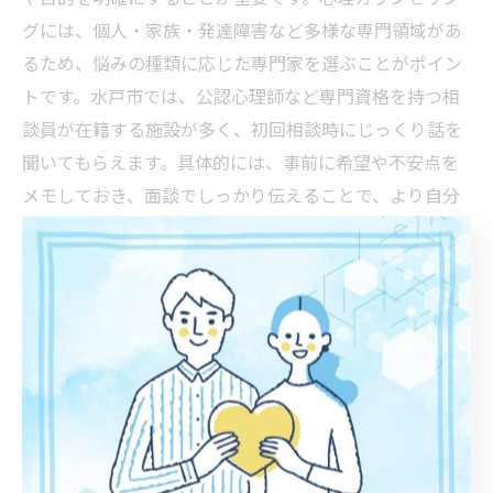
グには、個人・家族・発達障害など多様な専門領域があ
るため、悩みの種類に応じた専門家を選ぶことがポイン
トです。水戸市では、公認心理師など専門資格を持つ相
談員が在籍する施設が多く、初回相談時にじっくり話を
聞いてもらえます。具体的には、事前に希望や不安点を
メモしておき、面談でしっかり伝えることで、より自分
に合ったサポートが受けやすくなります。
水戸市ならではの心理相談の特徴を解説
水戸市の心理相談は、地域密着型で個々のニーズに細や
かに対応している点が特徴です。地元で長年活動してき
た専門家が多く、地域の特性や生活背景を理解した上で
サポートを提供しています。例えば、定期的な勉強会や
セミナーを開催し、相談者が安心して学び続けられる環