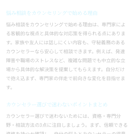
大人の発達障害相談に必要な心理支援とは
カウンセリングで家族の悩みを解決するコ
悩み相談をカウンセリングで始める理由
ツ
悩み相談をカウンセリングで始める理由は、専門家によ
発達障害や家族問題で選ぶべき相談窓口
る客観的な視点と具体的な対応策を得られる点にありま
水戸市で発達障害相談ができるカウンセリ
す。家族や友人には話しにくい内容も、守秘義務のある
ング
カウンセラーなら安心して相談できます。例えば、発達
障害や職場のストレスなど、複雑な問題でも中立的な立
無料相談ができる水戸市の心理カウンセリング
場から具体的な解決策を提案してもらえます。自分だけ
情報
で抱え込まず、専門家の伴走で前向きな変化を目指せま
無料カウンセリングのメリットと活用法
す。
水戸市で利用できる無料心理相談の種類
初めてでも安心な無料カウンセリングの流
カウンセラー選びで迷わないポイントまとめ
れ
カウンセラー選びで迷わないためには、資格・専門分
無料カウンセリングと有料サービスの違い
野・相談方法の3点に注目しましょう。まず、信頼できる
カウンセリングの無料体験で気を付ける点
資格を持つか確認し、自分の悩みとカウンセラーの得意