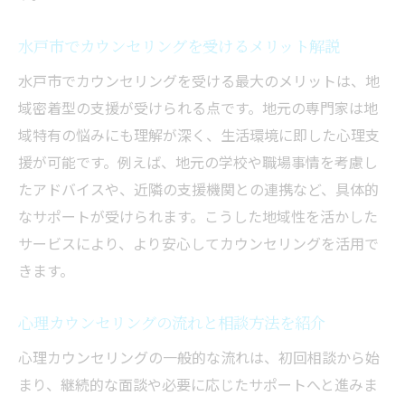
水戸のカウンセリング基礎講座で得られる
知識
水戸市でカウンセリングを受けるメリット解説
心理相談の基礎力を高める学び方を紹介
水戸市でカウンセリングを受ける最大のメリットは、地
心の悩み相談ならカウンセリング活用を
域密着型の支援が受けられる点です。地元の専門家は地
心の悩みをカウンセリングで解決する方法
域特有の悩みにも理解が深く、生活環境に即した心理支
援が可能です。例えば、地元の学校や職場事情を考慮し
カウンセリング活用で得られる心理的メリ
たアドバイスや、近隣の支援機関との連携など、具体的
ット
なサポートが受けられます。こうした地域性を活かした
心理相談で自分に合うカウンセリングを選
サービスにより、より安心してカウンセリングを活用で
ぶ
きます。
水戸市ならではの心理相談の特徴を解説
カウンセリングで変わる心のケアの実例紹
心理カウンセリングの流れと相談方法を紹介
介
心理カウンセリングの一般的な流れは、初回相談から始
悩みの種類に応じたカウンセリングの活用
まり、継続的な面談や必要に応じたサポートへと進みま
法