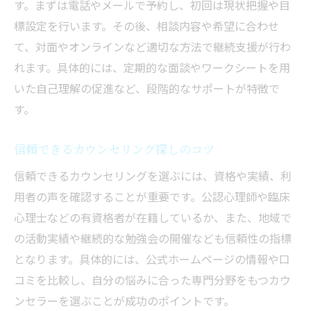
す。まずは電話やメールで予約し、初回は現状把握や目
カウンセリングの選び方と水戸市での探し方
標設定を行います。その後、相談内容や希望に合わせ
カウンセリング選びで重視すべきポイント
て、対面やオンラインなど適切な方法で継続支援が行わ
水戸市で信頼できるカウンセリングの探し
れます。具体的には、定期的な面談やワークシートを用
方
いた自己理解の促進など、段階的なサポートが特徴で
心理カウンセラーの資格や経歴を確認する
す。
方法
信頼できるカウンセリング探しのコツ
カウンセリング口コミと評判の見極め方
信頼できるカウンセリングを選ぶには、資格や実績、利
オンラインカウンセリング利用の注意点
用者の声を確認することが重要です。公認心理師や臨床
自分に合うカウンセリング施設の選び方
心理士などの有資格者が在籍しているか、また、地域で
家族や発達障害の悩みに寄り添う心理支援
の活動実績や継続的な勉強会の開催なども信頼性の指標
発達障害相談に強いカウンセリングの特徴
となります。具体的には、公式ホームページの情報や口
家族問題を心理カウンセリングで支援する
コミを比較し、自分の悩みに合った専門分野をもつカウ
方法
ンセラーを選ぶことが成功のポイントです。