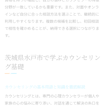
無料相談の活用で心の悩みを解決する方法
分野が一致しているかも重要です。また、対面やオンラ
安心して通えるカウンセリングの特徴とは
インなど自分に合った相談方法を選ぶことで、継続的に
安心感あるカウンセリング施設の選び方
利用しやすくなります。複数の候補を比較し、初回相談
で相性を確かめることが、納得できる選択につながりま
カウンセリングで重視したい環境と雰囲気
す。
プライバシー配慮が行き届いた心理相談室
カウンセリングの継続利用を続けるコツ
通いやすいカウンセリング施設のチェック
茨城県水戸市で学ぶカウンセリン
項目
グ基礎
心理支援で安心できるサポート体制の紹介
水戸で信頼できるカウンセリングの見極め方
信頼できるカウンセリングの見分け方解説
カウンセリングの基本用語と知識を徹底解説
カウンセラーの資格や実績を確認する方法
カウンセリングとは、専門の心理カウンセラーが個人や
口コミと評判を活かしたカウンセリング選
家族の心の悩みに寄り添い、対話を通じて解決の糸口を