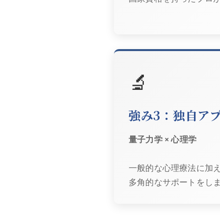
🔬
強み3：独自ア
量子力学 × 心理学
一般的な心理療法に加
多角的なサポートをし